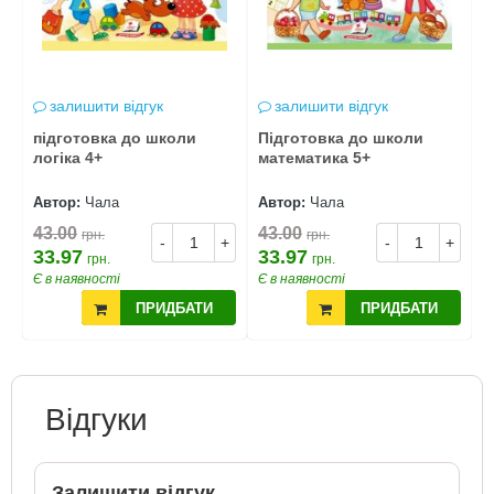
залишити відгук
залишити відгук
підготовка до школи
Підготовка до школи
п
логіка 4+
математика 5+
м
Автор:
Чала
Автор:
Чала
А
43.00
43.00
4
грн.
грн.
+
-
+
-
+
33.97
33.97
3
грн.
грн.
Є в наявності
Є в наявності
Є
ПРИДБАТИ
ПРИДБАТИ
Відгуки
Залишити відгук