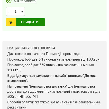
Є в наявності
-
+
ПРИДБАТИ
Працює ПАКУНОК ШКОЛЯРА
Для товарів позначених Промо діє промокод:
Промокод
bob
дає
5% знижки
на замовлення від 1500грн
Промокод
bob5
дає
5 % знижки
(на замовлення меньш
1500грн)
Відслідкувується замовлення на сайті кнопкою "Де моє
замовлення".
На позначені "Безкоштовна доставка" діє Безкоштовна
доставка до відділення при замовленні таких товарів від
3
500
грн НП або УП
Способи оплати:
*
карткою зразу на сайті *за банківськими
реквізитами