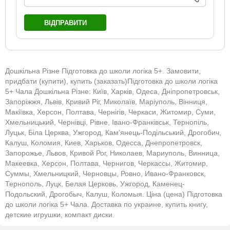
ВІДПРАВИТИ
Дошкільна Різне Підготовка до школи логіка 5+. Замовити,
придбати (купити), купить (заказать)Підготовка до школи логіка
5+ Чала Дошкільна Різне: Київ, Харків, Одеса, Дніпропетровськ,
Запоріжжя, Львів, Кривий Ріг, Миколаїв, Маріуполь, Вінниця,
Макіївка, Херсон, Полтава, Чернігів, Черкаси, Житомир, Суми,
Хмельницький, Чернівці, Рівне, Івано-Франківськ, Тернопіль,
Луцьк, Біла Церква, Ужгород, Кам'янець-Подільський, Дрогобич,
Калуш, Коломия, Киев, Харьков, Одесса, Днепропетровск,
Запорожье, Львов, Кривой Рог, Николаев, Мариуполь, Винница,
Макеевка, Херсон, Полтава, Чернигов, Черкассы, Житомир,
Суммы, Хмельницкий, Черновцы, Ровно, Ивано-Франковск,
Тернополь, Луцк, Белая Церковь, Ужгород, Каменец-
Подольский, Дрогобыч, Калуш, Коломыя. Ціна (цена) Підготовка
до школи логіка 5+ Чала. Доставка по украине, купить книгу,
детские игрушки, компакт диски.