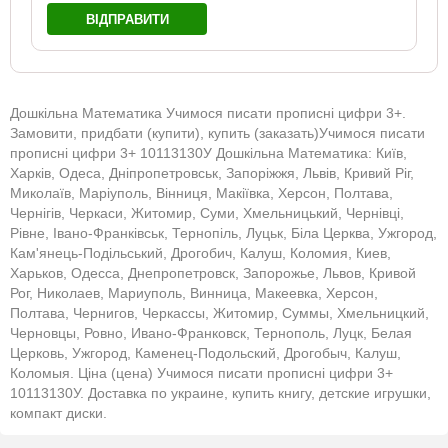
ВІДПРАВИТИ
Дошкільна Математика Учимося писати прописні цифри 3+.
Замовити, придбати (купити), купить (заказать)Учимося писати
прописні цифри 3+ 10113130У Дошкільна Математика: Київ,
Харків, Одеса, Дніпропетровськ, Запоріжжя, Львів, Кривий Ріг,
Миколаїв, Маріуполь, Вінниця, Макіївка, Херсон, Полтава,
Чернігів, Черкаси, Житомир, Суми, Хмельницький, Чернівці,
Рівне, Івано-Франківськ, Тернопіль, Луцьк, Біла Церква, Ужгород,
Кам'янець-Подільський, Дрогобич, Калуш, Коломия, Киев,
Харьков, Одесса, Днепропетровск, Запорожье, Львов, Кривой
Рог, Николаев, Мариуполь, Винница, Макеевка, Херсон,
Полтава, Чернигов, Черкассы, Житомир, Суммы, Хмельницкий,
Черновцы, Ровно, Ивано-Франковск, Тернополь, Луцк, Белая
Церковь, Ужгород, Каменец-Подольский, Дрогобыч, Калуш,
Коломыя. Ціна (цена) Учимося писати прописні цифри 3+
10113130У. Доставка по украине, купить книгу, детские игрушки,
компакт диски.