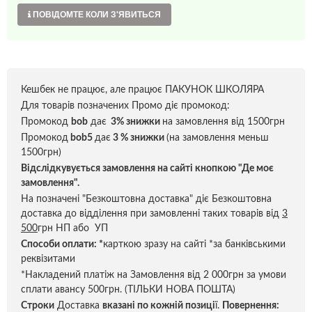
ПОВІДОМТЕ КОЛИ З'ЯВИТЬСЯ
Кешбек не працює, але працює ПАКУНОК ШКОЛЯРА
Для товарів позначених Промо діє промокод:
Промокод
bob
дає
3% знижки
на замовлення від 1500грн
Промокод
bob5
дає
3 % знижки
(на замовлення меньш
1500грн)
Відслідкувується замовлення на сайті кнопкою "Де моє
замовлення".
На позначені "Безкоштовна доставка" діє Безкоштовна
доставка до відділення при замовленні таких товарів від
3
500
грн НП або УП
Способи оплати:
*
карткою зразу на сайті *за банківськими
реквізитами
*Накладений платіж на Замовлення від 2 000грн за умови
сплати авансу 500грн. (ТІЛЬКИ НОВА ПОШТА)
Строки
Доставка
вказані по кожній позиці
ї.
Повернення: