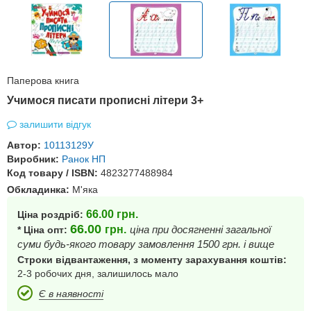
Паперова книга
Учимося писати прописні літери 3+
залишити відгук
Автор:
10113129У
Виробник:
Ранок НП
Код товару / ISBN:
4823277488984
Обкладинка:
М'яка
66.00
грн.
Ціна роздріб:
66.00
грн.
ціна при досягненні загальної
* Ціна опт:
суми будь-якого товару замовлення 1500 грн. і вище
Строки відвантаження, з моменту зарахування коштів:
2-3 робочих дня, залишилось мало
Є в наявності