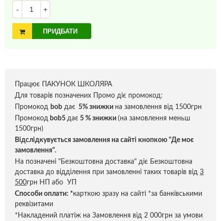
-
+
ПРИДБАТИ
Працює ПАКУНОК ШКОЛЯРА
Для товарів позначених Промо діє промокод:
Промокод
bob
дає
5% знижки
на замовлення від 1500грн
Промокод
bob5
дає
5 % знижки
(на замовлення меньш
1500грн)
Відслідкувується замовлення на сайті кнопкою "Де моє
замовлення".
На позначені "Безкоштовна доставка" діє Безкоштовна
доставка до відділення при замовленні таких товарів від
3
500
грн НП або УП
Способи оплати:
*
карткою зразу на сайті *за банківськими
реквізитами
*Накладений платіж на Замовлення від 2 000грн за умови