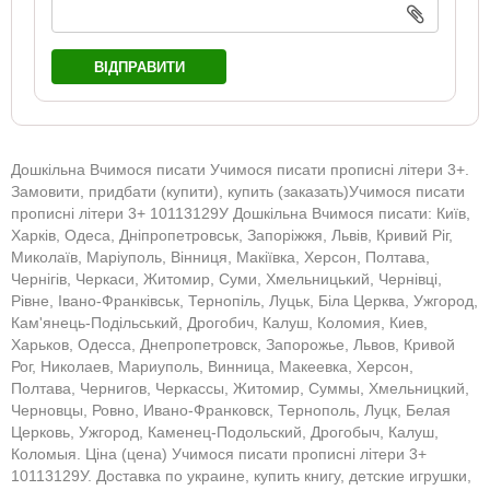
ВІДПРАВИТИ
Дошкільна Вчимося писати Учимося писати прописні літери 3+.
Замовити, придбати (купити), купить (заказать)Учимося писати
прописні літери 3+ 10113129У Дошкільна Вчимося писати: Київ,
Харків, Одеса, Дніпропетровськ, Запоріжжя, Львів, Кривий Ріг,
Миколаїв, Маріуполь, Вінниця, Макіївка, Херсон, Полтава,
Чернігів, Черкаси, Житомир, Суми, Хмельницький, Чернівці,
Рівне, Івано-Франківськ, Тернопіль, Луцьк, Біла Церква, Ужгород,
Кам'янець-Подільський, Дрогобич, Калуш, Коломия, Киев,
Харьков, Одесса, Днепропетровск, Запорожье, Львов, Кривой
Рог, Николаев, Мариуполь, Винница, Макеевка, Херсон,
Полтава, Чернигов, Черкассы, Житомир, Суммы, Хмельницкий,
Черновцы, Ровно, Ивано-Франковск, Тернополь, Луцк, Белая
Церковь, Ужгород, Каменец-Подольский, Дрогобыч, Калуш,
Коломыя. Ціна (цена) Учимося писати прописні літери 3+
10113129У. Доставка по украине, купить книгу, детские игрушки,