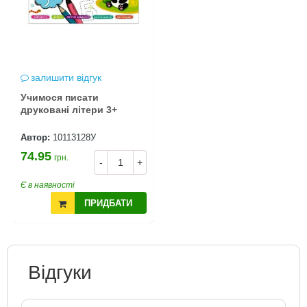
залишити відгук
Учимося писати
друковані літери 3+
Автор:
10113128У
74.95
грн.
-
+
Є в наявності
ПРИДБАТИ
Відгуки