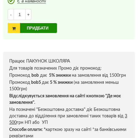
Є в наявності
-
+
ПРИДБАТИ
Працює ПАКУНОК ШКОЛЯРА
Для товарів позначених Промо діє промокод:
Промокод
bob
дає
5% знижки
на замовлення від 1500грн
Промокод
bob5
дає
5 % знижки
(на замовлення меньш
1500грн)
Відслідкувується замовлення на сайті кнопкою "Де моє
замовлення".
На позначені "Безкоштовна доставка" діє Безкоштовна
доставка до відділення при замовленні таких товарів від
3
500
грн НП або УП
Способи оплати:
*
карткою зразу на сайті *за банківськими
реквізитами