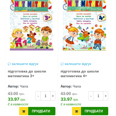
залишити відгук
залишити відгук
підготовка до школи
підготовка до школи
П
математика 3+
математика 4+
м
Автор:
Чала
Автор:
Чала
А
43.00
43.00
4
грн.
грн.
+
-
+
-
+
33.97
33.97
3
грн.
грн.
Є в наявності
Є в наявності
Є
ПРИДБАТИ
ПРИДБАТИ