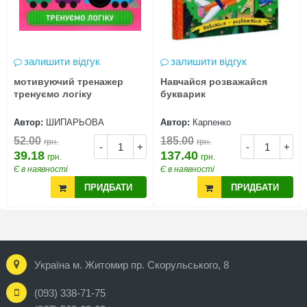
залишити відгук
залишити відгук
мотивуючий тренажер
Навчайся розважайся
тренуємо логіку
букварик
Автор:
ШИПАРЬОВА
Автор:
Карпенко
52.00
185.00
грн.
грн.
-
+
-
+
39.18
137.40
грн.
грн.
Є в наявності
Є в наявності
ПРИДБАТИ
ПРИДБАТИ
Україна м. Житомир пр. Скорульського, 8
(093) 338-71-75