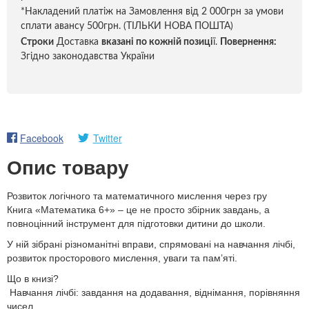
*Накладений платіж на Замовлення від 2 000грн за умови
сплати авансу 500грн. (ТІЛЬКИ НОВА ПОШТА)
Строки
Доставка
вказані по кожній позиці
ї.
Повернення:
Згідно законодавства України
Facebook
Twitter
Опис товару
Розвиток логічного та математичного мислення через гру
Книга «Математика 6+» – це не просто збірник завдань, а
повноцінний інструмент для підготовки дитини до школи.
У ній зібрані різноманітні вправи, спрямовані на навчання лічбі,
розвиток просторового мислення, уваги та пам’яті.
Що в книзі?
Навчання лічбі: завдання на додавання, віднімання, порівняння
чисел.