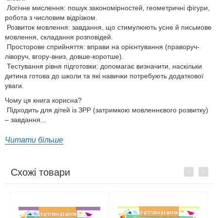
Логічне мислення: пошук закономірностей, геометричні фігури,
робота з числовим відрізком.
Розвиток мовлення: завдання, що стимулюють усне й письмове
мовлення, складання розповідей.
Просторове сприйняття: вправи на орієнтування (праворуч-
ліворуч, вгору-вниз, довше-коротше).
Тестування рівня підготовки: допомагає визначити, наскільки
дитина готова до школи та які навички потребують додаткової
уваги.
Чому ця книга корисна?
Підходить для дітей із ЗРР (затримкою мовленнєвого розвитку)
– завдання...
Читати більше
Схожі товари
Previous
Next