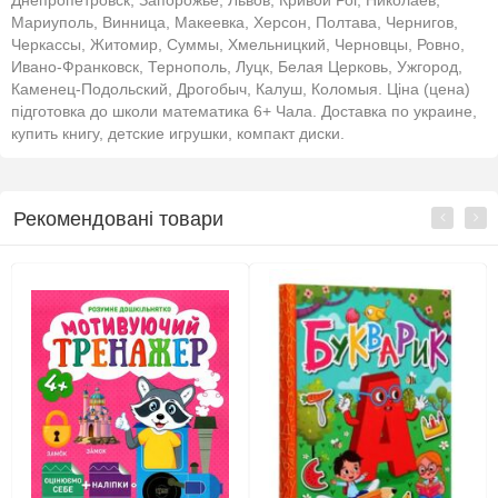
Днепропетровск, Запорожье, Львов, Кривой Рог, Николаев,
Мариуполь, Винница, Макеевка, Херсон, Полтава, Чернигов,
Черкассы, Житомир, Суммы, Хмельницкий, Черновцы, Ровно,
Ивано-Франковск, Тернополь, Луцк, Белая Церковь, Ужгород,
Каменец-Подольский, Дрогобыч, Калуш, Коломыя. Ціна (цена)
підготовка до школи математика 6+ Чала. Доставка по украине,
купить книгу, детские игрушки, компакт диски.
Рекомендовані товари