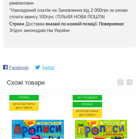
реквізитами
*Накладений платіж на Замовлення від 2 000грн за умови
сплати авансу 500грн. (ТІЛЬКИ НОВА ПОШТА)
Строки
Доставка
вказані по кожній позиці
ї.
Повернення:
Згідно законодавства України
Facebook
Twitter
Схожі товари
Previous
Next
ПРОМО
ХІТ ПРОДАЖУ
БЕЗКОШТОВНА
ПРОМО
ДОСТАВКА*
БЕЗКОШТОВНА
ДОСТАВКА*