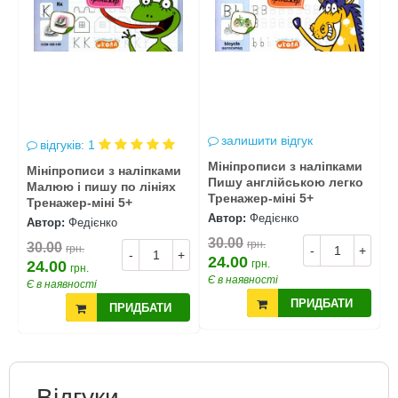
залишити відгук
відгуків: 1
Мініпрописи з наліпками
М
Мініпрописи з наліпками
Пишу англійською легко
П
Малюю і пишу по лініях
Тренажер-міні 5+
к
Тренажер-міні 5+
5
Автор:
Федієнко
А
Автор:
Федієнко
30.00
3
грн.
30.00
грн.
+
-
+
-
+
24.00
2
24.00
грн.
грн.
Є в наявності
Є
Є в наявності
ПРИДБАТИ
ПРИДБАТИ
Відгуки