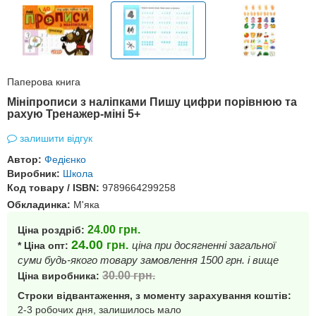
Паперова книга
Мініпрописи з наліпками Пишу цифри порівнюю та
рахую Тренажер-міні 5+
залишити відгук
Автор:
Федієнко
Виробник:
Школа
Код товару / ISBN:
9789664299258
Обкладинка:
М'яка
24.00
грн.
Ціна роздріб:
24.00
грн.
ціна при досягненні загальної
* Ціна опт:
суми будь-якого товару замовлення 1500 грн. і вище
30.00
грн.
Ціна виробника:
Строки відвантаження, з моменту зарахування коштів:
2-3 робочих дня, залишилось мало