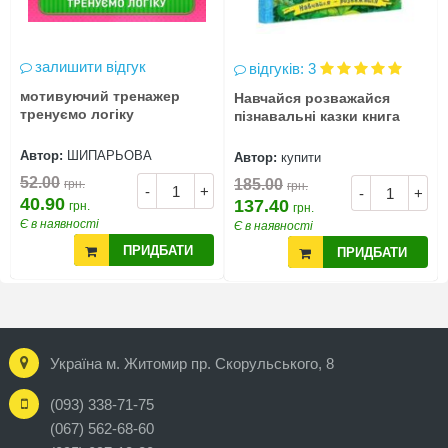
залишити відгук
відгуків: 3
мотивуючий тренажер
Навчайся розважайся
тренуємо логіку
пізнавальні казки книга
Автор:
ШИПАРЬОВА
Автор:
купити
52.00
185.00
грн.
грн.
-
+
-
+
40.90
137.40
грн.
грн.
Є в наявності
Є в наявності
ПРИДБАТИ
ПРИДБАТИ
Україна м. Житомир пр. Скорульського, 8
(093) 338-71-75
(067) 562-68-60