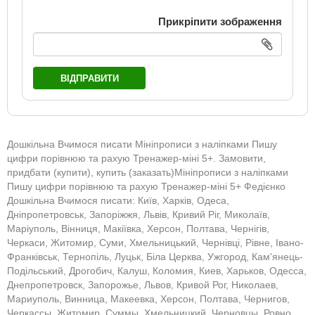
Прикріпити зображення
ВІДПРАВИТИ
Дошкільна Вчимося писати Мініпрописи з наліпками Пишу
цифри порівнюю та рахую Тренажер-міні 5+. Замовити,
придбати (купити), купить (заказать)Мініпрописи з наліпками
Пишу цифри порівнюю та рахую Тренажер-міні 5+ Федієнко
Дошкільна Вчимося писати: Київ, Харків, Одеса,
Дніпропетровськ, Запоріжжя, Львів, Кривий Ріг, Миколаїв,
Маріуполь, Вінниця, Макіївка, Херсон, Полтава, Чернігів,
Черкаси, Житомир, Суми, Хмельницький, Чернівці, Рівне, Івано-
Франківськ, Тернопіль, Луцьк, Біла Церква, Ужгород, Кам'янець-
Подільський, Дрогобич, Калуш, Коломия, Киев, Харьков, Одесса,
Днепропетровск, Запорожье, Львов, Кривой Рог, Николаев,
Мариуполь, Винница, Макеевка, Херсон, Полтава, Чернигов,
Черкассы, Житомир, Суммы, Хмельницкий, Черновцы, Ровно,