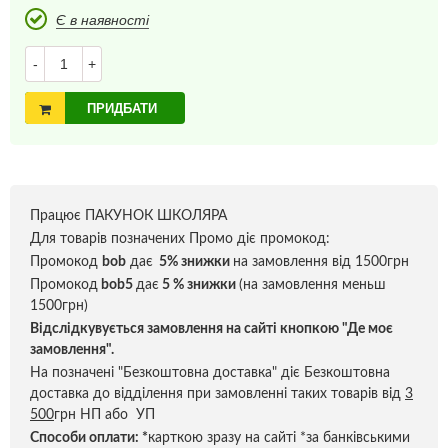
Є в наявності
-
+
ПРИДБАТИ
Працює ПАКУНОК ШКОЛЯРА
Для товарів позначених Промо діє промокод:
Промокод
bob
дає
5% знижки
на замовлення від 1500грн
Промокод
bob5
дає
5 % знижки
(на замовлення меньш
1500грн)
Відслідкувується замовлення на сайті кнопкою "Де моє
замовлення".
На позначені "Безкоштовна доставка" діє Безкоштовна
доставка до відділення при замовленні таких товарів від
3
500
грн НП або УП
Способи оплати:
*
карткою зразу на сайті *за банківськими