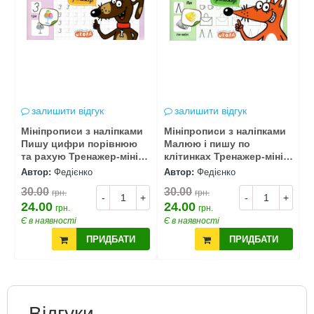
залишити відгук
залишити відгук
Мініпрописи з наліпками
Мініпрописи з наліпками
М
Пишу цифри порівнюю
Малюю і пишу по
М
та рахую Тренажер-міні
клітинках Тренажер-міні
Т
5+
5+
Автор:
Федієнко
Автор:
Федієнко
А
30.00
30.00
грн.
грн.
3
+
-
+
-
+
24.00
24.00
грн.
грн.
2
Є в наявності
Є в наявності
Є
ПРИДБАТИ
ПРИДБАТИ
Відгуки