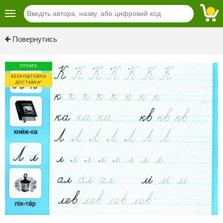
Previous
Next
Повернутись
ПРОМО
БЕЗКОШТОВНА
ДОСТАВКА*