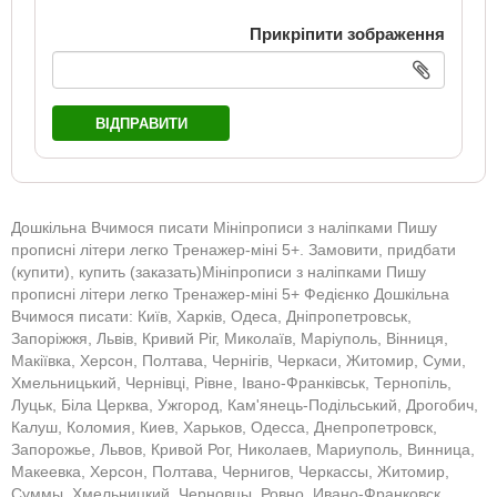
Прикріпити зображення
ВІДПРАВИТИ
Дошкільна Вчимося писати Мініпрописи з наліпками Пишу
прописні літери легко Тренажер-міні 5+. Замовити, придбати
(купити), купить (заказать)Мініпрописи з наліпками Пишу
прописні літери легко Тренажер-міні 5+ Федієнко Дошкільна
Вчимося писати: Київ, Харків, Одеса, Дніпропетровськ,
Запоріжжя, Львів, Кривий Ріг, Миколаїв, Маріуполь, Вінниця,
Макіївка, Херсон, Полтава, Чернігів, Черкаси, Житомир, Суми,
Хмельницький, Чернівці, Рівне, Івано-Франківськ, Тернопіль,
Луцьк, Біла Церква, Ужгород, Кам'янець-Подільський, Дрогобич,
Калуш, Коломия, Киев, Харьков, Одесса, Днепропетровск,
Запорожье, Львов, Кривой Рог, Николаев, Мариуполь, Винница,
Макеевка, Херсон, Полтава, Чернигов, Черкассы, Житомир,
Суммы, Хмельницкий, Черновцы, Ровно, Ивано-Франковск,