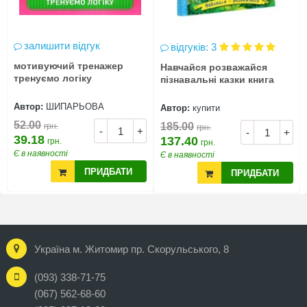
залишити відгук
відгуків: 3
мотивуючий тренажер
Навчайся розважайся
тренуємо логіку
пізнавальні казки книга
Автор:
ШИПАРЬОВА
Автор:
купити
52.00
185.00
грн.
грн.
-
+
-
+
39.18
137.40
грн.
грн.
Є в наявності
Є в наявності
ПРИДБАТИ
ПРИДБАТИ
Україна м. Житомир пр. Скорульського, 8
(093) 338-71-75
(067) 562-68-60