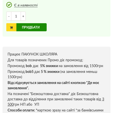
Є в наявності
-
+
ПРИДБАТИ
Працює ПАКУНОК ШКОЛЯРА
Для товарів позначених Промо діє промокод:
Промокод
bob
дає
5% знижки
на замовлення від 1500грн
Промокод
bob5
дає
5 % знижки
(на замовлення меньш
1500грн)
Відслідкувується замовлення на сайті кнопкою "Де моє
замовлення".
На позначені "Безкоштовна доставка" діє Безкоштовна
доставка до відділення при замовленні таких товарів від
3
500
грн НП або УП
Способи оплати:
*
карткою зразу на сайті *за банківськими