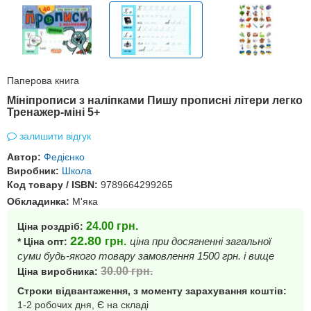
Паперова книга
Мініпрописи з наліпками Пишу прописні літери легко
Тренажер-міні 5+
залишити відгук
Автор:
Федієнко
Виробник:
Школа
Код товару / ISBN:
9789664299265
Обкладинка:
М'яка
24.00
грн.
Ціна роздріб:
22.80
грн.
ціна при досягненні загальної
* Ціна опт:
суми будь-якого товару замовлення 1500 грн. і вище
30.00
грн.
Ціна виробника:
Строки відвантаження, з моменту зарахування коштів:
1-2 робочих дня, Є на складі