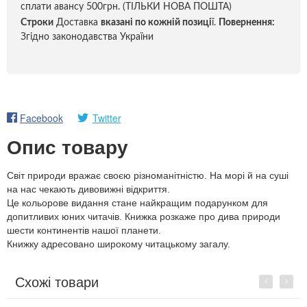
сплати авансу 500грн. (ТІЛЬКИ НОВА ПОШТА)
Строки
Доставка
вказані по кожній позиці
ї.
Повернення:
Згідно законодавства України
Facebook
Twitter
Опис товару
Світ природи вражає своєю різноманітністю. На морі й на суші
на нас чекають дивовижні відкриття.
Це кольорове видання стане найкращим подарунком для
допитливих юних читачів. Книжка розкаже про дива природи
шести континентів нашої планети.
Книжку адресовано широкому читацькому загалу.
Схожі товари
Previous
Next