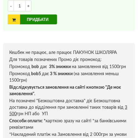
-
+
ПРИДБАТИ
Кешбек не працює, але працює ПАКУНОК ШКОЛЯРА
Для товарів позначених Промо діє промокод:
Промокод
bob
дає
3% знижки
на замовлення від 1500грн
Промокод
bob5
дає
3 % знижки
(на замовлення меньш
1500грн)
Відслідкувується замовлення на сайті кнопкою "Де моє
замовлення".
На позначені "Безкоштовна доставка" діє Безкоштовна
доставка до відділення при замовленні таких товарів від
3
500
грн НП або УП
Способи оплати:
*
карткою зразу на сайті *за банківськими
реквізитами
*Накладений платіж на Замовлення від 2 000грн за умови