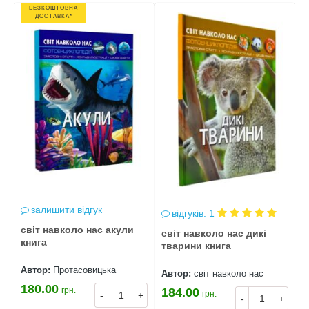
БЕЗКОШТОВНА
ДОСТАВКА*
залишити відгук
відгуків: 1
світ навколо нас акули
С
світ навколо нас дикі
книга
т
тварини книга
Автор:
Протасовицька
А
Автор:
світ навколо нас
180.00
1
грн.
184.00
грн.
+
-
+
-
+