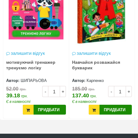
залишити відгук
залишити відгук
мотивуючий тренажер
Навчайся розважайся
тренуємо логіку
букварик
Автор:
ШИПАРЬОВА
Автор:
Карпенко
52.00
185.00
грн.
грн.
-
+
-
+
39.18
137.40
грн.
грн.
Є в наявності
Є в наявності
ПРИДБАТИ
ПРИДБАТИ