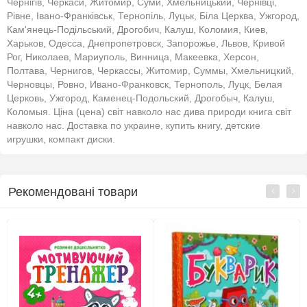
Чернігів, Черкаси, Житомир, Суми, Хмельницький, Чернівці,
Рівне, Івано-Франківськ, Тернопіль, Луцьк, Біла Церква, Ужгород,
Кам'янець-Подільський, Дрогобич, Калуш, Коломия, Киев,
Харьков, Одесса, Днепропетровск, Запорожье, Львов, Кривой
Рог, Николаев, Мариуполь, Винница, Макеевка, Херсон,
Полтава, Чернигов, Черкассы, Житомир, Суммы, Хмельницкий,
Черновцы, Ровно, Ивано-Франковск, Тернополь, Луцк, Белая
Церковь, Ужгород, Каменец-Подольский, Дрогобыч, Калуш,
Коломыя. Ціна (цена) світ навколо нас дива природи книга світ
навколо нас. Доставка по украине, купить книгу, детские
игрушки, компакт диски.
Рекомендовані товари