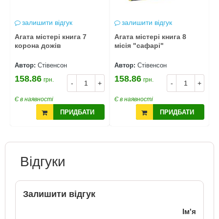
залишити відгук
залишити відгук
Агата містері книга 7
Агата містері книга 8
а
у
корона дожів
місія "сафарі"
о
Автор:
Стівенсон
Автор:
Стівенсон
А
158.86
158.86
1
грн.
грн.
+
-
+
-
+
Є в наявності
Є в наявності
Є
ПРИДБАТИ
ПРИДБАТИ
Відгуки
Залишити відгук
Ім'я