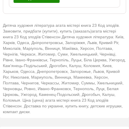
Дитяча художня література агата містері книга 23 Код злодіїв.
Замовити, придбати (купити), купить (заказать)агата містері
книга 23 Код злодіїв Стівенсон Дитяча художня література: Київ,
Харків, Одеса, Дніпропетровськ, Запоріжжя, Львів, Кривий Ріг,
Миколаїв, Маріуполь, Вінниця, Макіївка, Херсон, Полтава,
Чернігів, Черкаси, Житомир, Суми, Хмельницький, Чернівці,
Рівне, Івано-Франківськ, Тернопіль, Луцьк, Біла Церква, Ужгород,
Кам'янець-Подільський, Дрогобич, Калуш, Коломия, Киев,
Харьков, Одесса, Днепропетровск, Запорожье, Львов, Кривой
Рог, Николаев, Мариуполь, Винница, Макеевка, Херсон,
Полтава, Чернигов, Черкассы, Житомир, Суммы, Хмельницкий,
Черновцы, Ровно, Ивано-Франковск, Тернополь, Луцк, Белая
Церковь, Ужгород, Каменец-Подольский, Дрогобыч, Калуш,
Коломыя. Ціна (цена) агата містері книга 23 Код злодіїв
Стівенсон. Доставка по украине, купить книгу, детские игрушки,
компакт диски.