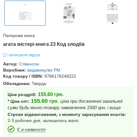
Паперова книга
агата містері книга 23 Код злодіїв
залишити відгук
Автор:
Стівенсон
Виробник:
видавництво РМ
Код товару / ISBN:
9786178248222
Обкладинка:
Тверда
155.60
грн.
Ціна роздріб:
155.60
грн.
ціна при досягненні загальної
* Ціна опт:
суми будь-якого товару замовлення 1500 грн. і вище
Строки відвантаження, з моменту зарахування коштів:
2-3 робочих дня, залишилось мало
Є в наявності