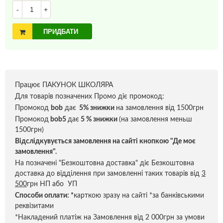
-
+
ПРИДБАТИ
Працює ПАКУНОК ШКОЛЯРА
Для товарів позначених Промо діє промокод:
Промокод
bob
дає
5% знижки
на замовлення від 1500грн
Промокод
bob5
дає
5 % знижки
(на замовлення меньш
1500грн)
Відслідкувується замовлення на сайті кнопкою "Де моє
замовлення".
На позначені "Безкоштовна доставка" діє Безкоштовна
доставка до відділення при замовленні таких товарів від
3
500
грн НП або УП
Способи оплати:
*
карткою зразу на сайті *за банківськими
реквізитами
*Накладений платіж на Замовлення від 2 000грн за умови