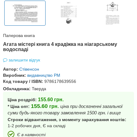
Паперова книга
Агата містері книга 4 крадіжка на ніагарському
водоспаді
залишити відгук
Автор:
Стівенсон
Виробник:
видавництво РМ
Код товару / ISBN:
9786178639556
Обкладинка:
Тверда
155.60
грн.
Ціна роздріб:
155.60
грн.
ціна при досягненні загальної
* Ціна опт:
суми будь-якого товару замовлення 1500 грн. і вище
Строки відвантаження, з моменту зарахування коштів:
1-2 робочих дня, Є на складі
Є в наявності