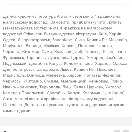
Дитяча художня література Агата містері книга 4 крадіжка на
ніагарському водоспаді. Замовити, придбати (купити), купить
(заказать)Агата містері книга 4 крадіжка на ніагарському
водоспаді Стівенсон Дитяча художня література: Київ, Харків,
Одеса, Дніпропетровськ, Запоріжжя, Львів, Кривий Ріг, Миколаїв,
Маріуполь, Вінниця, Макіївка, Херсон, Полтава, Чернігів,
Черкаси, Житомир, Суми, Хмельницький, Чернівці, Рівне, Івано-
Франківськ, Тернопіль, Луцьк, Біла Церква, Ужгород, Кам'янець-
Подільський, Дрогобич, Калуш, Коломия, Киев, Харьков, Одесса,
Днепропетровск, Запорожье, Львов, Кривой Рог, Николаев,
Мариуполь, Винница, Макеевка, Херсон, Полтава, Чернигов,
Черкассы, Житомир, Суммы, Хмельницкий, Черновцы, Ровно,
Ивано-Франковск, Тернополь, Луцк, Белая Церковь, Ужгород,
Каменец-Подольский, Дрогобыч, Калуш, Коломыя. Ціна (цена)
Агата містері книга 4 крадіжка на ніагарському водоспаді
Стівенсон. Доставка по украине, купить книгу, детские игрушки,
компакт диски.