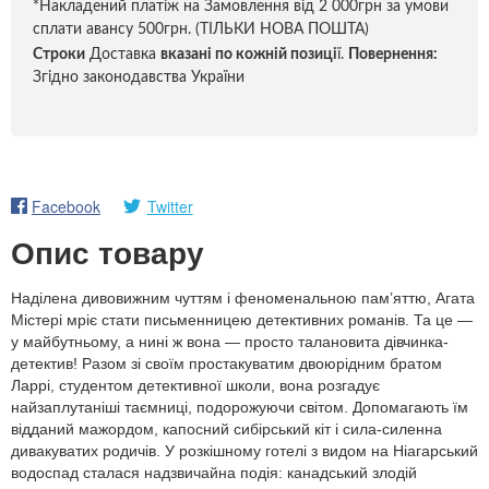
*Накладений платіж на Замовлення від 2 000грн за умови
сплати авансу 500грн. (ТІЛЬКИ НОВА ПОШТА)
Строки
Доставка
вказані по кожній позиці
ї.
Повернення:
Згідно законодавства України
Facebook
Twitter
Опис товару
Наділена дивовижним чуттям і феноменальною пам’яттю, Агата
Містері мріє стати письменницею детективних романів. Та це —
у майбутньому, а нині ж вона — просто талановита дівчинка-
детектив! Разом зі своїм простакуватим двоюрідним братом
Ларрі, студентом детективної школи, вона розгадує
найзаплутаніші таємниці, подорожуючи світом. Допомагають їм
відданий мажордом, капосний сибірський кіт і сила-силенна
дивакуватих родичів. У розкішному готелі з видом на Ніагарський
водоспад сталася надзвичайна подія: канадський злодій