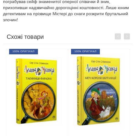
пограбував сейф знаменитої оперної співачки й зник,
прихопивши надзвичайно дорогоцінні коштовності. Лише юним
детективам на прізвище Містері до снаги розкрити брутальний
злочин!
Схожі товари
Previous
Next
100% ОРИГІНАЛ
100% ОРИГІНАЛ