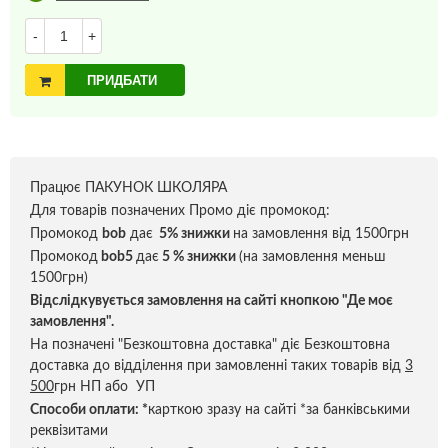
-
+
ПРИДБАТИ
Працює ПАКУНОК ШКОЛЯРА
Для товарів позначених Промо діє промокод:
Промокод
bob
дає
5% знижки
на замовлення від 1500грн
Промокод
bob5
дає
5 % знижки
(на замовлення меньш
1500грн)
Відслідкувується замовлення на сайті кнопкою "Де моє
замовлення".
На позначені "Безкоштовна доставка" діє Безкоштовна
доставка до відділення при замовленні таких товарів від
3
500
грн НП або УП
Способи оплати:
*
карткою зразу на сайті *за банківськими
реквізитами