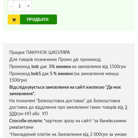
-
+
ПРИДБАТИ
Працює ПАКУНОК ШКОЛЯРА
Для товарів позначених Промо діє промокод:
Промокод
bob
дає
5% знижки
на замовлення від 1500грн
Промокод
bob5
дає
5 % знижки
(на замовлення меньш
1500грн)
Відслідкувується замовлення на сайті кнопкою "Де моє
замовлення".
На позначені "Безкоштовна доставка" діє Безкоштовна
доставка до відділення при замовленні таких товарів від
3
500
грн НП або УП
Способи оплати:
*
карткою зразу на сайті *за банківськими
реквізитами
*Накладений платіж на Замовлення від 2 000грн за умови