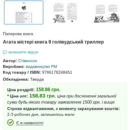
Паперова книга
Агата містері книга 9 голівудський триллер
залишити відгук
Автор:
Стівенсон
Виробник:
видавництво РМ
Код товару / ISBN:
9786178248451
Обкладинка:
Тверда
158.86
грн.
Ціна роздріб:
158.83
грн.
ціна при досягненні загальної
* Ціна опт:
суми будь-якого товару замовлення 1500 грн. і вище
Строки відвантаження, з моменту зарахування коштів:
2-3 робочих дня, залишилось мало
Є в наявності