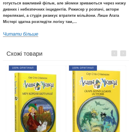
готується важливий фільм, але зйомки зриваються через низку
дивних і небезпечних інцидентів. Режисер у розпачі, актори
перелякані, а студія ризикує втратити мільйони. Лише Агата
Містері здатна розгледіти логіку там,...
Читати більше
Схожі товари
Previous
Next
100% ОРИГІНАЛ
100% ОРИГІНАЛ