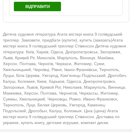
ВІДПРАВИТИ
Дитяча художня література Агата містері книга 9 голівудський
триллер. Замовити, придбати (купити), купить (заказать)Агата
містері книга 9 голівудський триллер Стівенсон Дитяча художня
література: Київ, Харків, Одеса, Дніпропетровськ, Запоріжжя,
Львів, Кривий Ріг, Миколаїв, Маріуполь, Вінниця, Макіївка,
Херсон, Полтава, Чернігів, Черкаси, Житомир, Суми,
Хмельницький, Чернівці, Рівне, Івано-Франківськ, Тернопіль,
Луцьк, Біла Церква, Ужгород, Кам'янець-Подільський, Дрогобич,
Калуш, Коломия, Киев, Харьков, Одесса, Днепропетровск,
Запорожье, Львов, Кривой Рог, Николаев, Мариуполь, Винница,
Макеевка, Херсон, Полтава, Чернигов, Черкассы, Житомир,
Суммы, Хмельницкий, Черновцы, Ровно, Ивано-Франковск,
Тернополь, Луцк, Белая Церковь, Ужгород, Каменец-
Подольский, Дрогобыч, Калуш, Коломыя. Ціна (цена) Агата
містері книга 9 голівудський триллер Стівенсон. Доставка по
украине, купить книгу, детские игрушки, компакт диски.