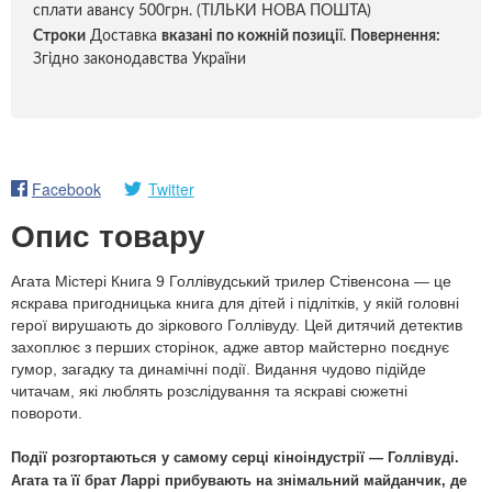
сплати авансу 500грн. (ТІЛЬКИ НОВА ПОШТА)
Строки
Доставка
вказані по кожній позиці
ї.
Повернення:
Згідно законодавства України
Facebook
Twitter
Опис товару
Агата Містері Книга 9 Голлівудський трилер Стівенсона — це
яскрава пригодницька книга для дітей і підлітків, у якій головні
герої вирушають до зіркового Голлівуду. Цей дитячий детектив
захоплює з перших сторінок, адже автор майстерно поєднує
гумор, загадку та динамічні події. Видання чудово підійде
читачам, які люблять розслідування та яскраві сюжетні
повороти.
Події розгортаються у самому серці кіноіндустрії — Голлівуді.
Агата та її брат Ларрі прибувають на знімальний майданчик, де