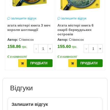
залишити відгук
залишити відгук
я
агата містері книга 3 меч
Агата містері книга 6
А
короля шотландії
скарб бермудських
к
островів
в
Автор:
Стівенсон
Автор:
Стівенсон
А
158.86
155.60
1
грн.
грн.
+
-
+
-
+
Є в наявності
Є в наявності
Є
ПРИДБАТИ
ПРИДБАТИ
Відгуки
Залишити відгук