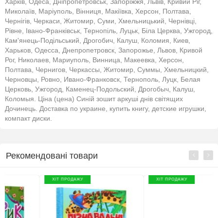
Харків, Одеса, Дніпропетровськ, Запоріжжя, Львів, Кривий Ріг,
Миколаїв, Маріуполь, Вінниця, Макіївка, Херсон, Полтава,
Чернігів, Черкаси, Житомир, Суми, Хмельницький, Чернівці,
Рівне, Івано-Франківськ, Тернопіль, Луцьк, Біла Церква, Ужгород,
Кам'янець-Подільський, Дрогобич, Калуш, Коломия, Киев,
Харьков, Одесса, Днепропетровск, Запорожье, Львов, Кривой
Рог, Николаев, Мариуполь, Винница, Макеевка, Херсон,
Полтава, Чернигов, Черкассы, Житомир, Суммы, Хмельницкий,
Черновцы, Ровно, Ивано-Франковск, Тернополь, Луцк, Белая
Церковь, Ужгород, Каменец-Подольский, Дрогобыч, Калуш,
Коломыя. Ціна (цена) Синій зошит аркуші днів світящих
Дочинець. Доставка по украине, купить книгу, детские игрушки,
компакт диски.
Рекомендовані товари
ХІТ ПРОДАЖУ
ХІТ ПРОДАЖУ