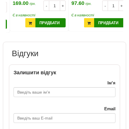
169.00
97.60
2
грн.
грн.
-
+
-
+
+
Є в наявності
Є в наявності
Є
ПРИДБАТИ
ПРИДБАТИ
Відгуки
Залишити відгук
Ім'я
Email