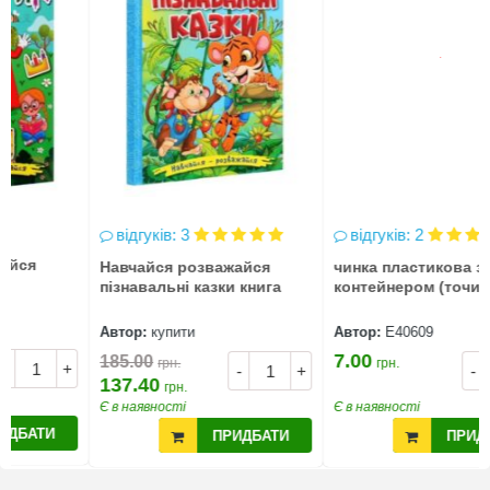
відгуків: 3
відгуків: 2
Навчайся розважайся
чинка пластикова з
пізнавальні казки книга
контейнером (точилка)
Автор:
купити
Автор:
Е40609
7.00
185.00
грн.
грн.
-
+
-
+
137.40
грн.
Є в наявності
Є в наявності
ПРИДБАТИ
ПРИДБАТИ