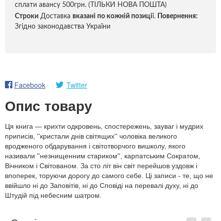
сплати авансу 500грн. (ТІЛЬКИ НОВА ПОШТА)
Строки
Доставка
вказані по кожній позиці
ї.
Повернення:
Згідно законодавства України
Facebook
Twitter
Опис товару
Ця книга — крихти одкровень, спостережень, зауваг і мудрих
приписів, ''кристали днів світящих'' чоловіка великого
вродженого обдарування і світотворчого вишколу, якого
називали ''незнищенним стариком'', карпатським Сократом,
Вічником і Світованом. За сто літ він світ перейшов уздовж і
впоперек, торуючи дорогу до самого себе. Ці записи - те, що не
ввійшло ні до Заповітів, ні до Сповіді на перевалі духу, ні до
Штудій під небесним шатром.