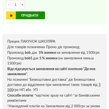
-
+
ПРИДБАТИ
Працює ПАКУНОК ШКОЛЯРА
Для товарів позначених Промо діє промокод:
Промокод
bob
дає
5% знижки
на замовлення від 1500грн
Промокод
bob5
дає
5 % знижки
(на замовлення меньш
1500грн)
Відслідкувується замовлення на сайті кнопкою "Де моє
замовлення".
На позначені "Безкоштовна доставка" діє Безкоштовна
доставка до відділення при замовленні таких товарів від
3
500
грн НП або УП
Способи оплати:
*
карткою зразу на сайті *за банківськими
реквізитами
*Накладений платіж на Замовлення від 2 000грн за умови