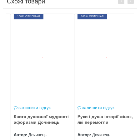
Схожі товари
Previous
Next
100% ОРИГІНАЛ
100% ОРИГІНАЛ
залишити відгук
залишити відгук
Книга духовної мудрості
Руки і душа історії жінок,
м
афоризми Дочинець
які перемогли
с
Автор:
Дочинець
Автор:
Дочинець
А