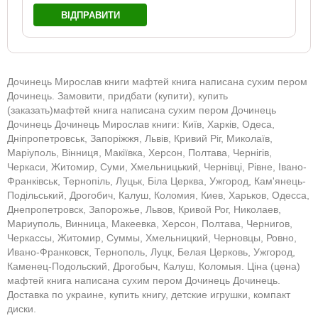
ВІДПРАВИТИ
Дочинець Мирослав книги мафтей книга написана сухим пером
Дочинець. Замовити, придбати (купити), купить
(заказать)мафтей книга написана сухим пером Дочинець
Дочинець Дочинець Мирослав книги: Київ, Харків, Одеса,
Дніпропетровськ, Запоріжжя, Львів, Кривий Ріг, Миколаїв,
Маріуполь, Вінниця, Макіївка, Херсон, Полтава, Чернігів,
Черкаси, Житомир, Суми, Хмельницький, Чернівці, Рівне, Івано-
Франківськ, Тернопіль, Луцьк, Біла Церква, Ужгород, Кам'янець-
Подільський, Дрогобич, Калуш, Коломия, Киев, Харьков, Одесса,
Днепропетровск, Запорожье, Львов, Кривой Рог, Николаев,
Мариуполь, Винница, Макеевка, Херсон, Полтава, Чернигов,
Черкассы, Житомир, Суммы, Хмельницкий, Черновцы, Ровно,
Ивано-Франковск, Тернополь, Луцк, Белая Церковь, Ужгород,
Каменец-Подольский, Дрогобыч, Калуш, Коломыя. Ціна (цена)
мафтей книга написана сухим пером Дочинець Дочинець.
Доставка по украине, купить книгу, детские игрушки, компакт
диски.