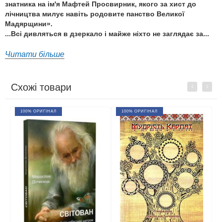
знатника на ім'я Мафтей Просвирник, якого за хист до
лічництва милує навіть родовите панство Великої
Мадярщини».
...Всі дивляться в дзеркало і майже ніхто не заглядає за...
Читати більше
Схожі товари
Previous
Next
100% ОРИГІНАЛ
100% ОРИГІНАЛ