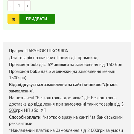
-
+
ПРИДБАТИ
Працює ПАКУНОК ШКОЛЯРА
Для товарів позначених Промо діє промокод:
Промокод
bob
дає
5% знижки
на замовлення від 1500грн
Промокод
bob5
дає
5 % знижки
(на замовлення меньш
1500грн)
Відслідкувується замовлення на сайті кнопкою "Де моє
замовлення".
На позначені "Безкоштовна доставка" діє Безкоштовна
доставка до відділення при замовленні таких товарів від
3
500
грн НП або УП
Способи оплати:
*
карткою зразу на сайті *за банківськими
реквізитами
*Накладений платіж на Замовлення від 2 000грн за умови