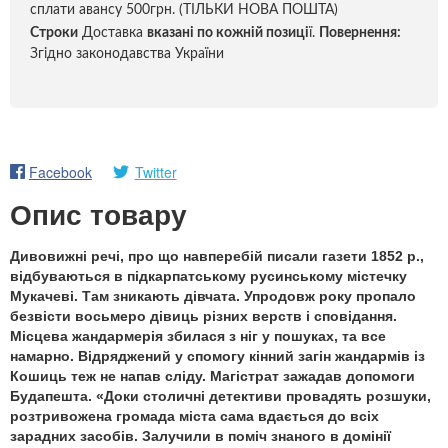
сплати авансу 500грн. (ТІЛЬКИ НОВА ПОШТА)
Строки
Доставка
вказані по кожній позиці
ї.
Повернення:
Згідно законодавства України
Facebook
Twitter
Опис товару
Дивовижні речі, про що навперебій писали газети 1852 р.,
відбуваються в підкарпатському русинському містечку
Мукачеві. Там зникають дівчата. Упродовж року пропало
безвісти восьмеро дівиць різних верств і сповідання.
Місцева жандармерія збилася з ніг у пошуках, та все
намарно. Відряджений у спомогу кінний загін жандармів із
Кошиць теж не напав сліду. Магістрат зажадав допомоги
Будапешта. «Доки столичні детективи провадять розшуки,
розтривожена громада міста сама вдається до всіх
зарадних засобів. Залучили в поміч знаного в домінії