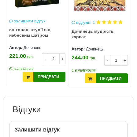
залишити відгук
відгуків: 1
світован штудії під
Дочинець мудрість
М
небесним шатром
карпат
з
к
Автор:
Дочинець
Автор:
Дочинець
А
221.00
грн.
244.00
1
грн.
-
+
+
-
+
Є в наявності
Є в наявності
Є
ПРИДБАТИ
ПРИДБАТИ
Відгуки
Залишити відгук