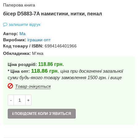
Паперова книга
бісер D5883-7A намистини, нитки, пенал
залишити відгук
Автор:
Ма
Виробник:
іграшки опт
Код товару / ISBN:
6984146401966
Обкладинка:
М'яка
118.86
грн.
Ціна роздріб:
118.86
грн.
ціна при досягненні загальної
* Ціна опт:
суми будь-якого товару замовлення 1500 грн. і вище
Товар очікується
-
+
ПОВІДОМТЕ КОЛИ З'ЯВИТЬСЯ