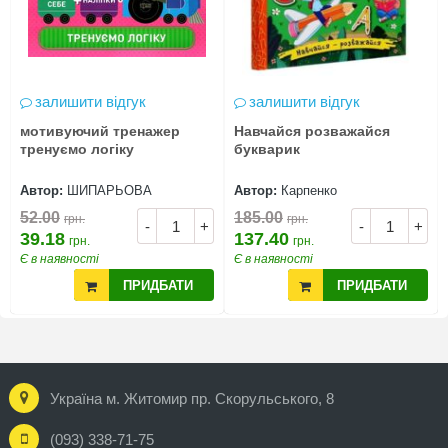
залишити відгук
залишити відгук
мотивуючий тренажер
Навчайся розважайся
тренуємо логіку
букварик
Автор:
ШИПАРЬОВА
Автор:
Карпенко
52.00
185.00
грн.
грн.
-
+
-
+
39.18
137.40
грн.
грн.
Є в наявності
Є в наявності
ПРИДБАТИ
ПРИДБАТИ
Україна м. Житомир пр. Скорульського, 8
(093) 338-71-75