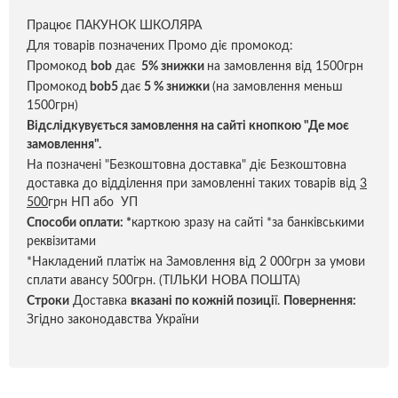
Працює ПАКУНОК ШКОЛЯРА
Для товарів позначених Промо діє промокод:
Промокод
bob
дає
5% знижки
на замовлення від 1500грн
Промокод
bob5
дає
5 % знижки
(на замовлення меньш
1500грн)
Відслідкувується замовлення на сайті кнопкою "Де моє
замовлення".
На позначені "Безкоштовна доставка" діє Безкоштовна
доставка до відділення при замовленні таких товарів від
3
500
грн НП або УП
Способи оплати:
*
карткою зразу на сайті *за банківськими
реквізитами
*Накладений платіж на Замовлення від 2 000грн за умови
сплати авансу 500грн. (ТІЛЬКИ НОВА ПОШТА)
Строки
Доставка
вказані по кожній позиці
ї.
Повернення:
Згідно законодавства України