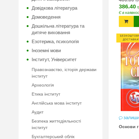
гр
386.40
г
Довідкова література
Є в наявно
Домоведення
Дошкільна література та
дитяче виховання
БЕЗКОШТОВ
ДОСТАВКА
Езотерика, психологія
Іноземні мови
Інститут, Університет
Правознавство, історія держави
інститут
Археологія
Етика інститут
Англійська мова інститут
Аудит
залиши
Безпека життєдіяльності
Основи г
інститут
Бухгалтерський облік