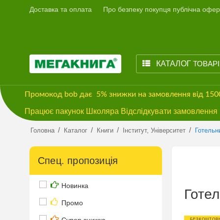
Доставка та оплата
Про безпеку покупця публічна офер
КАТАЛОГ
ТОВАР
Промокод
bob
дає
5% знижки
на замовлення від 15
Працює пакунок Школяра Відслідкувати замовлення м
/
/
/
/
Головна
Каталог
Книги
Інститут, Університет
Готельни
Спец. пропозиція
Новинка
Готел
Промо
БЕЗКОШТОВ