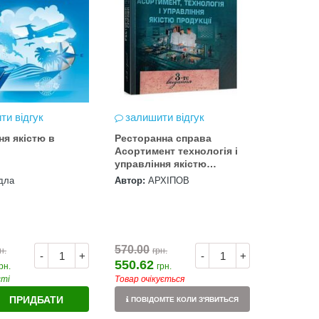
ти відгук
залишити відгук
ня якістю в
Ресторанна справа
Асортимент технологія і
управління якістю
продукції
дла
Автор:
АРХІПОВ
570.00
н.
грн.
-
+
-
+
550.62
рн.
грн.
сті
Товар очікується
ПРИДБАТИ
ПОВІДОМТЕ КОЛИ З'ЯВИТЬСЯ