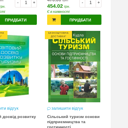
рн.
грн.
-
+
-
+
454.02
грн.
грн.
сті
Є в наявності
ПРИДБАТИ
ПРИДБАТИ
ВНА
БЕЗКОШТОВНА
*
ДОСТАВКА*
ти відгук
залишити відгук
й досвід розвитку
Сільський туризм основи
підприємництва та
гостинності