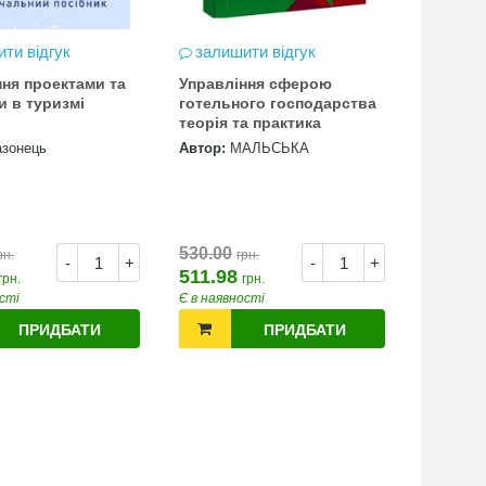
ти відгук
залишити відгук
ння проектами та
Управління сферою
и в туризмі
готельного господарства
теорія та практика
азонець
Автор:
МАЛЬСЬКА
530.00
рн.
грн.
-
+
-
+
511.98
грн.
грн.
сті
Є в наявності
ПРИДБАТИ
ПРИДБАТИ