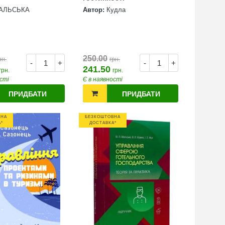
АЛЬСЬКА
Автор:
Кудла
250.00
рн.
грн.
-
+
-
+
241.50
грн.
грн.
сті
Є в наявності
ПРИДБАТИ
ПРИДБАТИ
ВНА
БЕЗКОШТОВНА
*
ДОСТАВКА*