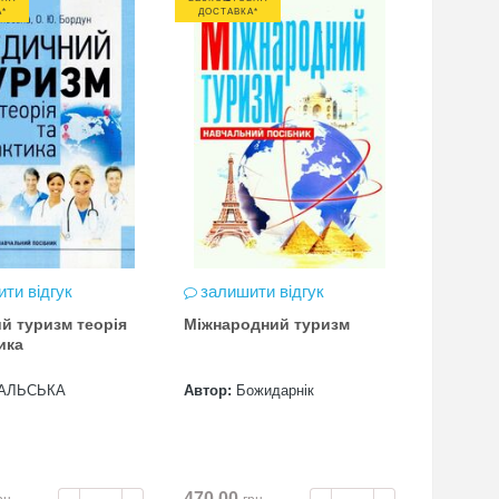
*
ДОСТАВКА*
ти відгук
залишити відгук
й туризм теорія
Міжнародний туризм
ика
АЛЬСЬКА
Автор:
Божидарнік
470.00