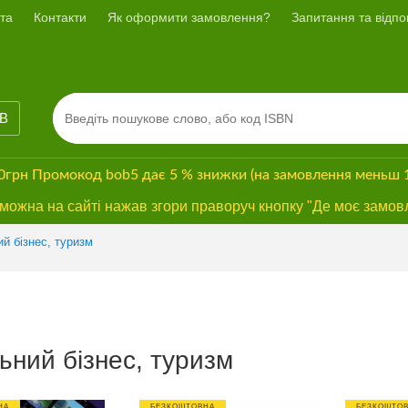
та
Контакти
Як оформити замовлення?
Запитання та відпов
ІВ
00грн
Промокод
bob5
дає
5 % знижки
(на замовлення меньш 
ожна на сайті нажав згори праворуч кнопку "Де моє замов
й бізнес, туризм
ьний бізнес, туризм
НА
БЕЗКОШТОВНА
БЕЗКОШТО