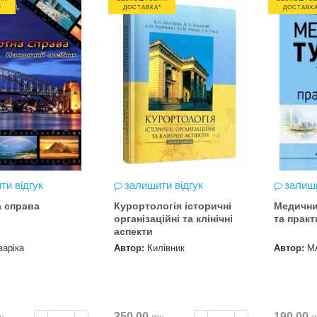
*
ДОСТАВКА*
ДОСТАВКА
ти відгук
залишити відгук
залиши
 справа
Курортологія історичні
Медични
організаційні та клінічні
та практ
аспекти
варіка
Автор:
Килівник
Автор:
М
350.00
190.00