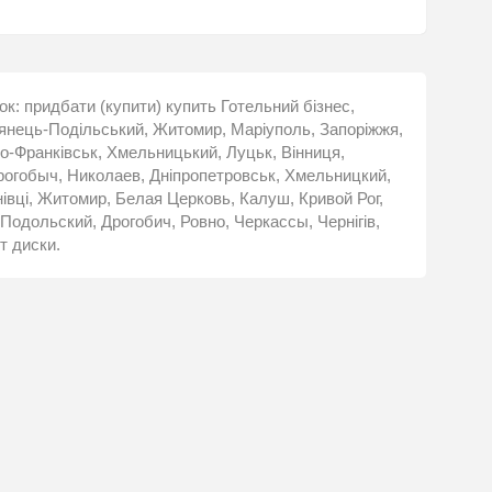
шок: придбати (купити) купить Готельний бізнес,
'янець-Подільський, Житомир, Маріуполь, Запоріжжя,
но-Франківськ, Хмельницький, Луцьк, Вінниця,
Дрогобыч, Николаев, Дніпропетровськ, Хмельницкий,
івці, Житомир, Белая Церковь, Калуш, Кривой Рог,
Подольский, Дрогобич, Ровно, Черкассы, Чернігів,
т диски.