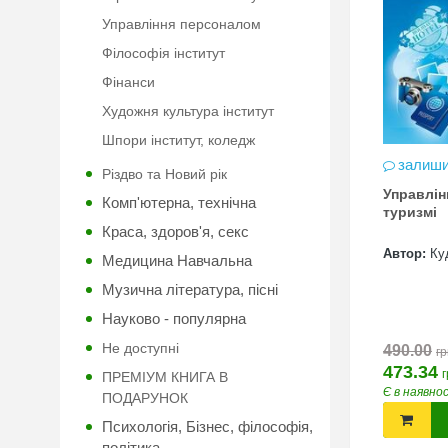
Управління персоналом
Філософія інститут
Фінанси
Художня культура інститут
Шпори інститут, коледж
залиши
Різдво та Новий рік
Управлін
Комп'ютерна, технічна
туризмі
Краса, здоров'я, секс
Автор:
Ку
Медицина Навчальна
Музична література, пісні
Науково - популярна
Не доступні
490.00
гр
473.34
г
ПРЕМІУМ КНИГА В
Є в наявно
ПОДАРУНОК
Психологія, Бізнес, філософія,
політика