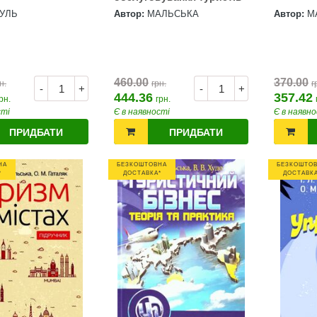
УЛЬ
Автор:
МАЛЬСЬКА
Автор:
М
460.00
370.00
н.
грн.
г
-
+
-
+
444.36
357.42
рн.
грн.
сті
Є в наявності
Є в наявно
ПРИДБАТИ
ПРИДБАТИ
НА
БЕЗКОШТОВНА
БЕЗКОШТО
*
ДОСТАВКА*
ДОСТАВКА