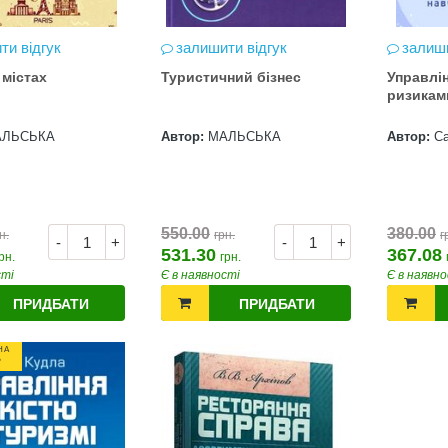
ти відгук
залишити відгук
залиши
 містах
Туристичний бізнес
Управлі
ризикам
АЛЬСЬКА
Автор:
МАЛЬСЬКА
Автор:
С
550.00
380.00
н.
грн.
г
-
+
-
+
531.30
367.08
рн.
грн.
сті
Є в наявності
Є в наявно
ПРИДБАТИ
ПРИДБАТИ
НА
*