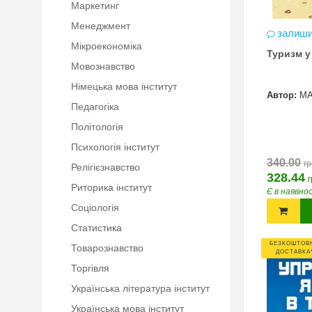
Маркетинг
Менеджмент
залиши
Мікроекономіка
Туризм у
Мовознавство
Німецька мова інститут
Автор:
М
Педагогіка
Політологія
Психологія інститут
340.00
гр
Релігієзнавство
328.44
г
Риторика інститут
Є в наявно
Соціологія
Статистика
БЕЗКОШТОВ
Товарознавство
ДОСТАВКА
Торгівля
Українська література інститут
Українська мова інститут