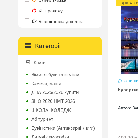
Супер знижка
ДОСТАВКА
Хіт продажу
Безкоштовна доставка
Категорії
Книги
Віммельбухи та комікси
залиши
Комікси, манги
Курортна
ДПА 2025/2026 купити
ЗНО 2026 НМТ 2026
Автор:
За
ШКОЛА, КОЛЕДЖ
Абітурієнт
Букіністика (Антикварні книги)
Дитячі саморобки
400.00