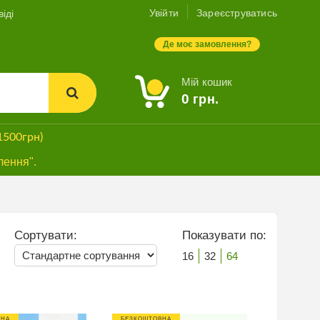
Увійти
Зареєструватись
іді
Де моє замовлення?
Мій кошик
0
грн.
1500грн)
лення".
Сортувати:
Показувати по:
16
32
64
ВНА
БЕЗКОШТОВНА