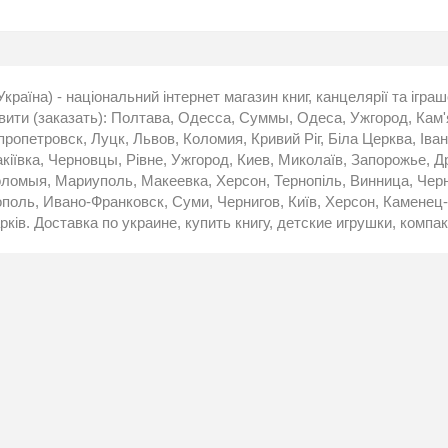
Україна) - національний інтернет магазин книг, канцелярії та ігра
ити (заказать): Полтава, Одесса, Суммы, Одеса, Ужгород, Кам
ропетровск, Луцк, Львов, Коломия, Кривий Ріг, Біла Церква, Іва
кіївка, Черновцы, Рівне, Ужгород, Киев, Миколаїв, Запорожье, 
ломыя, Мариуполь, Макеевка, Херсон, Тернопіль, Винница, Черн
ополь, Ивано-Франковск, Суми, Чернигов, Київ, Херсон, Каменец-
рків. Доставка по украине, купить книгу, детские игрушки, компак