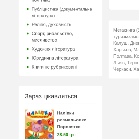
Публіцистика (документальна
література)
Релігія, духовність
Мегакнига (
Спорт, рибальство,
туризмзамов
мисливство
Калуш, Днеп
Художня література
Харьков, Ма
Полтава, Ко
Юридична література
Львів, Терн
Книги не рубриковані
Черкаси, Ха
Зараз цікавляться
Наліпки
розмальовки
Поросятко
28.50
грн.