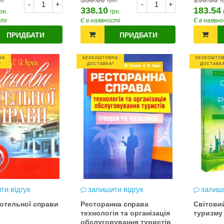
н.
грн.
г
-
+
-
+
338.10
183.54
рн.
грн.
сті
Є в наявності
Є в наявно
ПРИДБАТИ
ПРИДБАТИ
НА
БЕЗКОШТОВНА
БЕЗКОШТО
*
ДОСТАВКА*
ДОСТАВКА
ти відгук
залишити відгук
залиши
отельної справи
Ресторанна справа
Світови
технологія та організація
туризму
обслуговування туристів