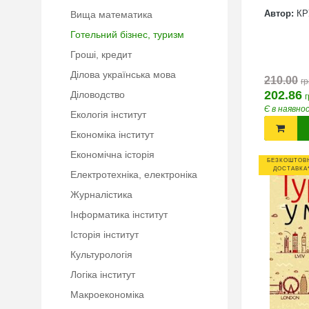
Автор:
КР
Вища математика
Готельний бізнес, туризм
Гроші, кредит
Ділова українська мова
210.00
гр
202.86
Діловодство
г
Є в наявно
Екологія інститут
Економіка інститут
Економічна історія
БЕЗКОШТОВ
ДОСТАВКА
Електротехніка, електроніка
Журналістика
Інформатика інститут
Історія інститут
Культурологія
Логіка інститут
Макроекономіка