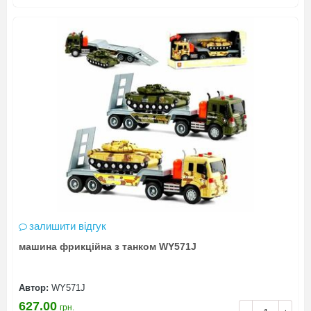
залишити відгук
машина фрикційна з танком WY571J
Автор:
WY571J
627.00
грн.