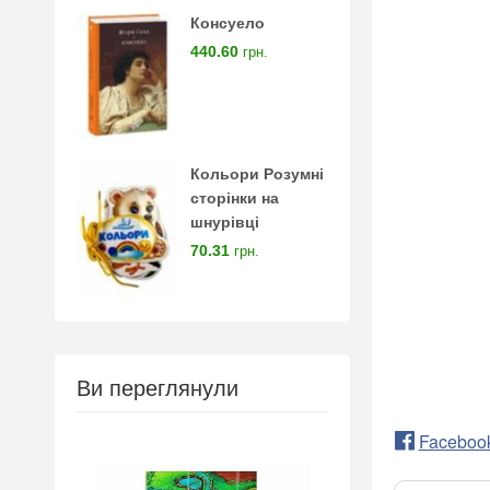
Консуело
440.60
грн.
Кольори Розумні
сторінки на
шнурівці
70.31
грн.
Ви переглянули
Faceboo