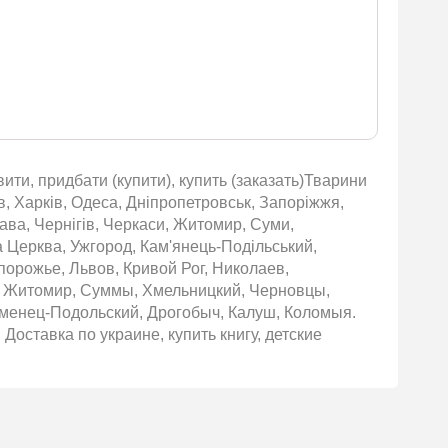
ити, придбати (купити), купить (заказать)Тварини
в, Харків, Одеса, Дніпропетровськ, Запоріжжя,
тава, Чернігів, Черкаси, Житомир, Суми,
ла Церква, Ужгород, Кам'янець-Подільський,
порожье, Львов, Кривой Рог, Николаев,
ы, Житомир, Суммы, Хмельницкий, Черновцы,
аменец-Подольский, Дрогобыч, Калуш, Коломыя.
 Доставка по украине, купить книгу, детские