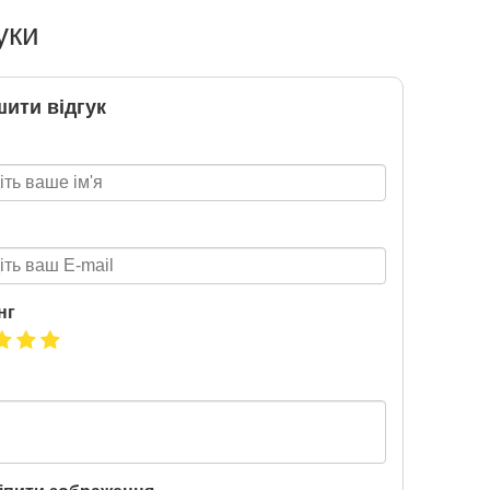
уки
ити відгук
нг