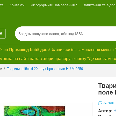
та
Контакти
Як оформити замовлення?
Запитання та відпов
ІВ
00грн
Промокод
bob5
дає
5 % знижки
(на замовлення меньш 
ожна на сайті нажав згори праворуч кнопку "Де моє замов
/
ни
Тварини свійські 20 штук ігрове поле HU M 0256
Твари
поле 
залиши
Автор:
H