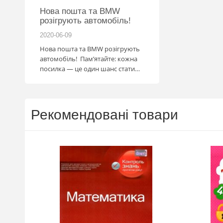
 2026
Нова пошта та BMW
розігрують автомобіль!
2020-06-09
2026-06-18
за
Нова пошта та BMW розігрують
ва Ранок
автомобіль! Пам’ятайте: кожна
посилка — це один шанс стати
власником нового автомобіля.
Період дії акції: 15.06 - 31.07
Механіка: отримуй одну посилку
Новою поштою і приймай
Рекомендовані товари
участь в розіграші авто. Кожна
посилка = 1 шанс на виграш
Максимальна кількість шансів -
15 Реєстрація в акції за номером
телефону Сторінка
акції: http://novaposhta.ua/win_bmw