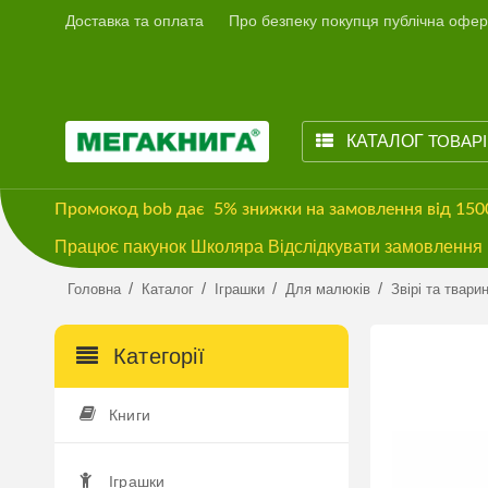
Доставка та оплата
Про безпеку покупця публічна офер
КАТАЛОГ
ТОВАР
Промокод
bob
дає
5% знижки
на замовлення від 15
Працює пакунок Школяра Відслідкувати замовлення м
/
/
/
/
Головна
Каталог
Іграшки
Для малюків
Звірі та твари
Категорії
Книги
Іграшки