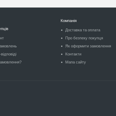
Компанія
упців
Доставка та оплата
унт
Про безпеку покупця
замовлень
Як оформити замовлення
відповіді
Контакти
замовлення?
Мапа сайту