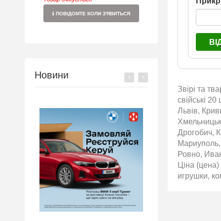
Прикр
ПОВІДОМТЕ КОЛИ З'ЯВИТЬСЯ
ВІ
Новини
Звірі та тв
свійські 20
Львів, Крив
Хмельницьки
Дрогобич, К
Мариуполь,
Ровно, Ива
Ціна (цена)
игрушки, ко