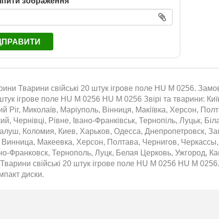
іпити зображення
ДПРАВИТИ
арини Тварини свійські 20 штук ігрове поле HU M 0256. Замов
 штук ігрове поле HU M 0256 HU M 0256 Звірі та тварини: Киї
ий Ріг, Миколаїв, Маріуполь, Вінниця, Макіївка, Херсон, Пол
й, Чернівці, Рівне, Івано-Франківськ, Тернопіль, Луцьк, Бі
алуш, Коломия, Киев, Харьков, Одесса, Днепропетровск, За
 Винница, Макеевка, Херсон, Полтава, Чернигов, Черкасс
но-Франковск, Тернополь, Луцк, Белая Церковь, Ужгород, К
 Тварини свійські 20 штук ігрове поле HU M 0256 HU M 0256.
мпакт диски.