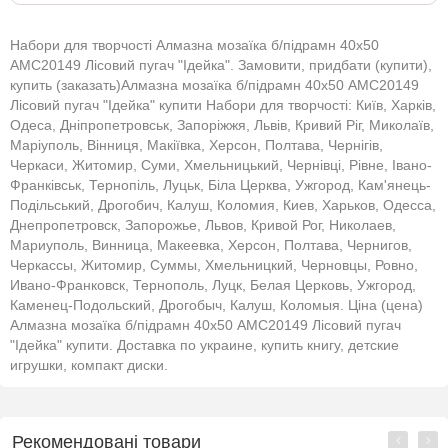
Набори для творчості Алмазна мозаїка б/підрамн 40х50
АМС20149 Лісовий пугач "Ідейка". Замовити, придбати (купити),
купить (заказать)Алмазна мозаїка б/підрамн 40х50 АМС20149
Лісовий пугач "Ідейка" купити Набори для творчості: Київ, Харків,
Одеса, Дніпропетровськ, Запоріжжя, Львів, Кривий Ріг, Миколаїв,
Маріуполь, Вінниця, Макіївка, Херсон, Полтава, Чернігів,
Черкаси, Житомир, Суми, Хмельницький, Чернівці, Рівне, Івано-
Франківськ, Тернопіль, Луцьк, Біла Церква, Ужгород, Кам'янець-
Подільський, Дрогобич, Калуш, Коломия, Киев, Харьков, Одесса,
Днепропетровск, Запорожье, Львов, Кривой Рог, Николаев,
Мариуполь, Винница, Макеевка, Херсон, Полтава, Чернигов,
Черкассы, Житомир, Суммы, Хмельницкий, Черновцы, Ровно,
Ивано-Франковск, Тернополь, Луцк, Белая Церковь, Ужгород,
Каменец-Подольский, Дрогобыч, Калуш, Коломыя. Ціна (цена)
Алмазна мозаїка б/підрамн 40х50 АМС20149 Лісовий пугач
"Ідейка" купити. Доставка по украине, купить книгу, детские
игрушки, компакт диски.
Рекомендовані товари