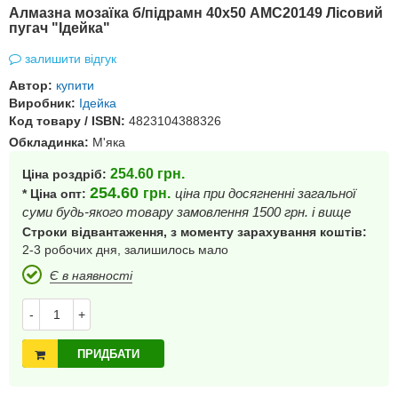
Алмазна мозаїка б/підрамн 40х50 АМС20149 Лісовий
пугач "Ідейка"
залишити відгук
Автор:
купити
Виробник:
Ідейка
Код товару / ISBN:
4823104388326
Обкладинка:
М'яка
254.60
грн.
Ціна роздріб:
254.60
грн.
ціна при досягненні загальної
* Ціна опт:
суми будь-якого товару замовлення 1500 грн. і вище
Строки відвантаження, з моменту зарахування коштів:
2-3 робочих дня, залишилось мало
Є в наявності
-
+
ПРИДБАТИ