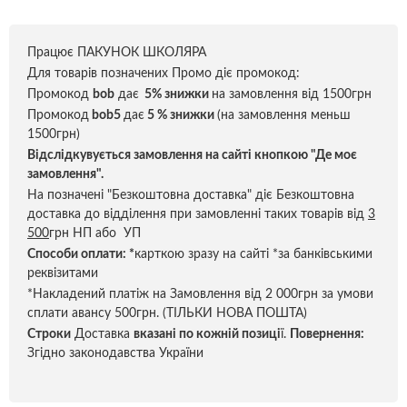
Працює ПАКУНОК ШКОЛЯРА
Для товарів позначених Промо діє промокод:
Промокод
bob
дає
5% знижки
на замовлення від 1500грн
Промокод
bob5
дає
5 % знижки
(на замовлення меньш
1500грн)
Відслідкувується замовлення на сайті кнопкою "Де моє
замовлення".
На позначені "Безкоштовна доставка" діє Безкоштовна
доставка до відділення при замовленні таких товарів від
3
500
грн НП або УП
Способи оплати:
*
карткою зразу на сайті *за банківськими
реквізитами
*Накладений платіж на Замовлення від 2 000грн за умови
сплати авансу 500грн. (ТІЛЬКИ НОВА ПОШТА)
Строки
Доставка
вказані по кожній позиці
ї.
Повернення:
Згідно законодавства України