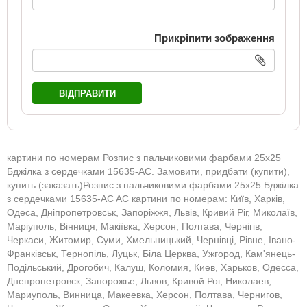
Прикріпити зображення
ВІДПРАВИТИ
картини по номерам Розпис з пальчиковими фарбами 25х25
Бджілка з сердечками 15635-АC. Замовити, придбати (купити),
купить (заказать)Розпис з пальчиковими фарбами 25х25 Бджілка
з сердечками 15635-АC AC картини по номерам: Київ, Харків,
Одеса, Дніпропетровськ, Запоріжжя, Львів, Кривий Ріг, Миколаїв,
Маріуполь, Вінниця, Макіївка, Херсон, Полтава, Чернігів,
Черкаси, Житомир, Суми, Хмельницький, Чернівці, Рівне, Івано-
Франківськ, Тернопіль, Луцьк, Біла Церква, Ужгород, Кам'янець-
Подільський, Дрогобич, Калуш, Коломия, Киев, Харьков, Одесса,
Днепропетровск, Запорожье, Львов, Кривой Рог, Николаев,
Мариуполь, Винница, Макеевка, Херсон, Полтава, Чернигов,