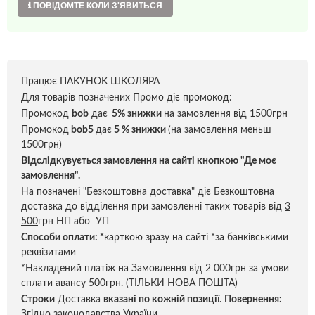
ПОВІДОМТЕ КОЛИ З'ЯВИТЬСЯ
Працює ПАКУНОК ШКОЛЯРА
Для товарів позначених Промо діє промокод:
Промокод
bob
дає
5% знижки
на замовлення від 1500грн
Промокод
bob5
дає
5 % знижки
(на замовлення меньш
1500грн)
Відслідкувується замовлення на сайті кнопкою "Де моє
замовлення".
На позначені "Безкоштовна доставка" діє Безкоштовна
доставка до відділення при замовленні таких товарів від
3
500
грн НП або УП
Способи оплати:
*
карткою зразу на сайті *за банківськими
реквізитами
*Накладений платіж на Замовлення від 2 000грн за умови
сплати авансу 500грн. (ТІЛЬКИ НОВА ПОШТА)
Строки
Доставка
вказані по кожній позиці
ї.
Повернення:
Згідно законодавства України