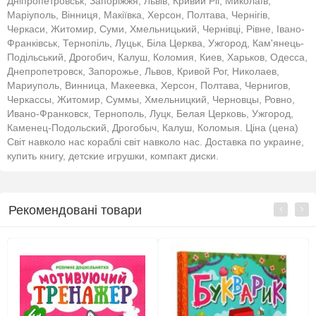
Дніпропетровськ, Запоріжжя, Львів, Кривий Ріг, Миколаїв,
Маріуполь, Вінниця, Макіївка, Херсон, Полтава, Чернігів,
Черкаси, Житомир, Суми, Хмельницький, Чернівці, Рівне, Івано-
Франківськ, Тернопіль, Луцьк, Біла Церква, Ужгород, Кам'янець-
Подільський, Дрогобич, Калуш, Коломия, Киев, Харьков, Одесса,
Днепропетровск, Запорожье, Львов, Кривой Рог, Николаев,
Мариуполь, Винница, Макеевка, Херсон, Полтава, Чернигов,
Черкассы, Житомир, Суммы, Хмельницкий, Черновцы, Ровно,
Ивано-Франковск, Тернополь, Луцк, Белая Церковь, Ужгород,
Каменец-Подольский, Дрогобыч, Калуш, Коломыя. Ціна (цена)
Cвіт навколо нас кораблі світ навколо нас. Доставка по украине,
купить книгу, детские игрушки, компакт диски.
Рекомендовані товари