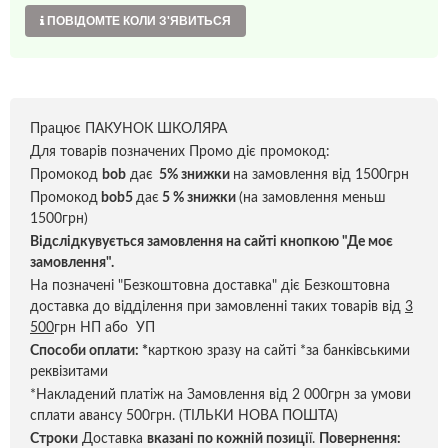
ПОВІДОМТЕ КОЛИ З'ЯВИТЬСЯ
Працює ПАКУНОК ШКОЛЯРА
Для товарів позначених Промо діє промокод:
Промокод
bob
дає
5% знижки
на замовлення від 1500грн
Промокод
bob5
дає
5 % знижки
(на замовлення меньш
1500грн)
Відслідкувується замовлення на сайті кнопкою "Де моє
замовлення".
На позначені "Безкоштовна доставка" діє Безкоштовна
доставка до відділення при замовленні таких товарів від
3
500
грн НП або УП
Способи оплати:
*
карткою зразу на сайті *за банківськими
реквізитами
*Накладений платіж на Замовлення від 2 000грн за умови
сплати авансу 500грн. (ТІЛЬКИ НОВА ПОШТА)
Строки
Доставка
вказані по кожній позиці
ї.
Повернення: