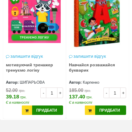
залишити відгук
залишити відгук
мотивуючий тренажер
Навчайся розважайся
тренуємо логіку
букварик
Автор:
ШИПАРЬОВА
Автор:
Карпенко
52.00
185.00
грн.
грн.
-
+
-
+
39.18
137.40
грн.
грн.
Є в наявності
Є в наявності
ПРИДБАТИ
ПРИДБАТИ