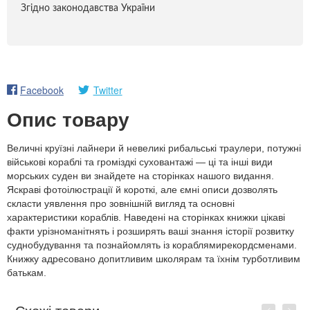
Згідно законодавства України
Facebook
Twitter
Опис товару
Величні круїзні лайнери й невеликі рибальські траулери, потужні
військові кораблі та громіздкі суховантажі — ці та інші види
морських суден ви знайдете на сторінках нашого видання.
Яскраві фотоілюстрації й короткі, але ємні описи дозволять
скласти уявлення про зовнішній вигляд та основні
характеристики кораблів. Наведені на сторінках книжки цікаві
факти урізноманітнять і розширять ваші знання історії розвитку
суднобудування та познайомлять із кораблямирекордсменами.
Книжку адресовано допитливим школярам та їхнім турботливим
батькам.