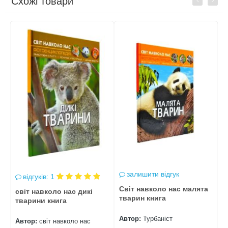
Схожі товари
Previous
Next
залишити відгук
відгуків: 1
Світ навколо нас малята
с
світ навколо нас дикі
тварин книга
п
тварини книга
Автор:
Турбаніст
А
Автор:
світ навколо нас