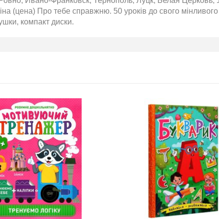
Ровно, Ивано-Франковск, Тернополь, Луцк, Белая Церковь, 
на (цена) Про тебе справжню. 50 уроків до свого мінливого т
ушки, компакт диски.