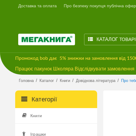
Доставка та оплата
Про безпеку покупця публічна офер
КАТАЛОГ
ТОВАР
Промокод
bob
дає
5% знижки
на замовлення від 15
Працює пакунок Школяра Відслідкувати замовлення м
/
/
/
/
Головна
Каталог
Книги
Довідкова література
Про теб
Категорії
Книги
Іграшки