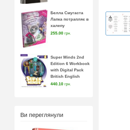
Белла Смугаста
Лапка потрапляє в
халепу
255.00
грн.
Super Minds 2nd
Edition 6 Workbook
with Digital Pack
British English
440.10
грн.
Ви переглянули