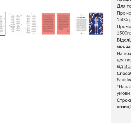
Для то
Пром
1500г
Промо
1500гр
Відслі
моє за
На поз
достав
від
3 
Спосо
банків
*Накла
умови
Строк
позиці