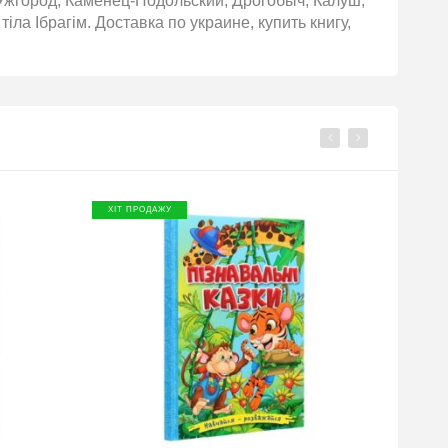
Ужгород, Каменец-Подольский, Дрогобыч, Калуш,
іла Ібрагім. Доставка по украине, купить книгу,
ХІТ ПРОДАЖУ
ХІТ П