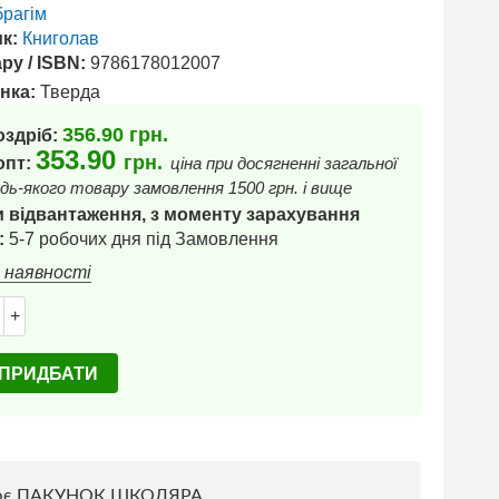
брагім
к:
Книголав
ру / ISBN:
9786178012007
нка:
Тверда
356.90
грн.
оздріб:
353.90
грн.
 опт:
ціна при досягненні загальної
дь-якого товару замовлення 1500 грн. і вище
 відвантаження, з моменту зарахування
:
5-7 робочих дня під Замовлення
в наявності
+
ПРИДБАТИ
ює ПАКУНОК ШКОЛЯРА