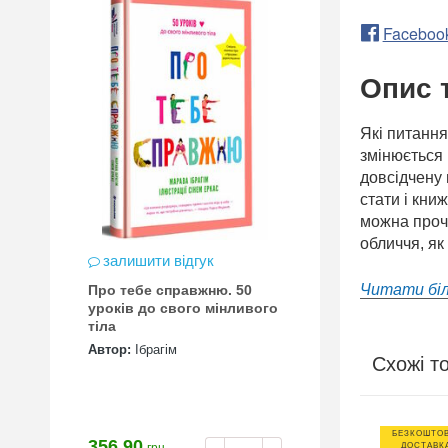
Faceboo
Опис 
Які питання
змінюється 
довсідчену 
стати і кни
можна прочи
обличчя, як
залишити відгук
Читати бі
Про тебе справжню. 50
уроків до свого мінливого
тіла
Автор:
Ібрагім
Схожі т
БЕЗКОШТО
ЖКА
ХІТ ПРОДАЖУ
356.90
ДОСТАВК