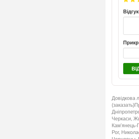
Відгук
Прикр
ВІ
Довідкова л
(заказать)П
Дніпропетро
Черкаси, Жи
Кам'янець-П
Рог, Никол