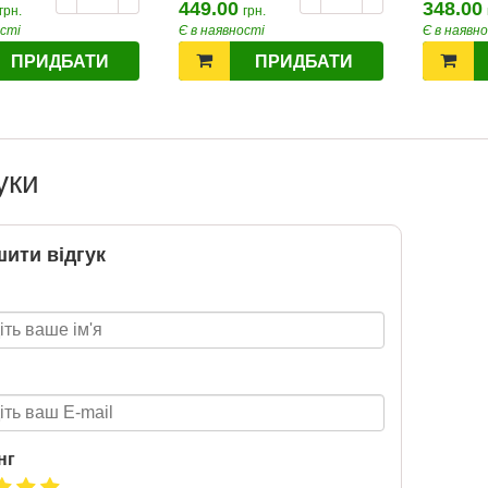
449.00
348.00
грн.
грн.
ості
Є в наявності
Є в наявн
ПРИДБАТИ
ПРИДБАТИ
Т 2026
2026-06-18
6 за
цтва Ранок
уки
ити відгук
нг