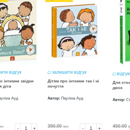
ити відгук
залишити відгук
відгук
о інтимне звідки
Дітям про інтимне так і ні
Для стос
я діти
почуття
двоє
ауліна Ауд
Автор:
Пауліна Ауд
Автор:
С
390.00
450.00
рн.
грн.
г
-
+
-
+