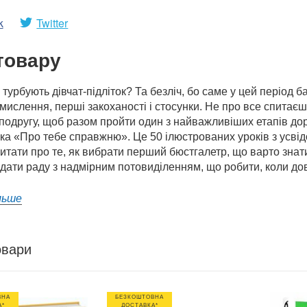
k
Twitter
товару
 турбують дівчат-підліток? Та безліч, бо саме у цей період б
мислення, перші закоханості і стосунки. Не про все спитає
подругу, щоб разом пройти один з найважливіших етапів до
жка «Про тебе справжню». Це 50 ілюстрованих уроків з усві
тати про те, як вибрати перший бюстгалетр, що варто знат
 дати раду з надмірним потовиділенням, що робити, коли дов
льше
овари
ВНА
БЕЗКОШТОВНА
А*
ДОСТАВКА*