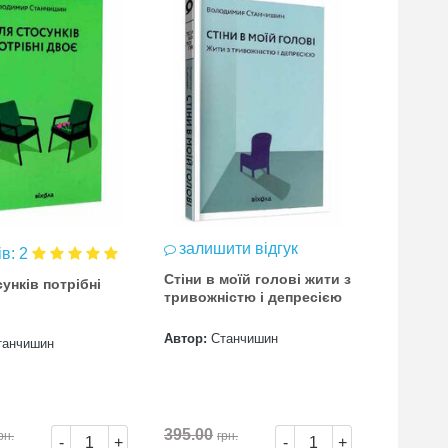
залишити відгук
ів: 2
відгук
Стіни в моїй голові жити з
унків потрібні
Без маяч
тривожністю і депресією
місячні
Автор:
Станчишин
танчишин
Автор:
Я
395.00
450.00
рн.
грн.
г
-
+
-
+