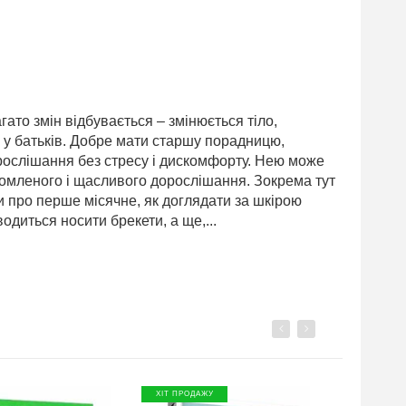
агато змін відбувається – змінюється тіло,
ш у батьків. Добре мати старшу порадницю,
рослішання без стресу і дискомфорту. Нею може
домленого і щасливого дорослішання. Зокрема тут
и про перше місячне, як доглядати за шкірою
одиться носити брекети, а ще,...
Previous
Next
ХІТ ПРОДАЖУ