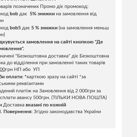
варів позначених Промо діє промокод:
окод
bob
дає
5% знижки
на замовлення від
рн
код
bob5
дає
5 % знижки
(на замовлення меньш
н)
дкувується замовлення на сайті кнопкою "Де
мовлення".
начені "Безкоштовна доставка" діє Безкоштовна
ка до відділення при замовленні таких товарів
500
грн НП або УП
би оплати:
*
карткою зразу на сайті *за
ськими реквізитами
дений платіж на Замовлення від 2 000грн за
 сплати авансу 500грн. (ТІЛЬКИ НОВА ПОШТА)
и
Доставка
вказані по кожній
ї.
Повернення:
Згідно законодавства України