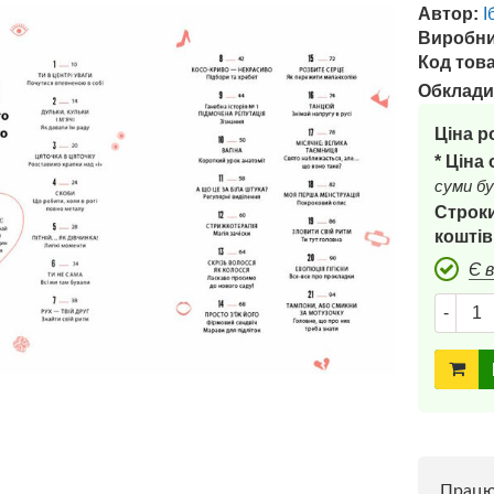
Автор:
І
Виробни
Код това
Обклади
Ціна р
* Ціна
суми бу
Строки
коштів
Є 
-
Прац