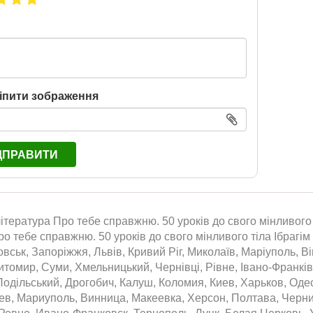
іпити зображення
ДПРАВИТИ
ітература Про тебе справжню. 50 уроків до свого мінливого 
ро тебе справжню. 50 уроків до свого мінливого тіла Ібрагім 
вськ, Запоріжжя, Львів, Кривий Ріг, Миколаїв, Маріуполь, Ві
томир, Суми, Хмельницький, Чернівці, Рівне, Івано-Франківс
одільський, Дрогобич, Калуш, Коломия, Киев, Харьков, Оде
аев, Мариуполь, Винница, Макеевка, Херсон, Полтава, Черн