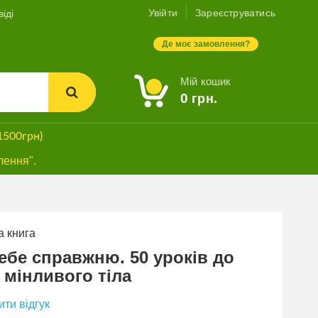
Увійти
Зареєструватись
іді
Де моє замовлення?
Мій кошик
0
грн.
1500грн)
лення".
 книга
ебе справжню. 50 уроків до
 мінливого тіла
ти відгук