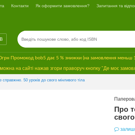
та
Контакти
Як оформити замовлення?
Запитання та відпов
ІВ
00грн
Промокод
bob5
дає
5 % знижки
(на замовлення меньш 
ожна на сайті нажав згори праворуч кнопку "Де моє замов
Previous
Next
е справжню. 50 уроків до свого мінливого тіла
Паперова
Про т
свого
залиши