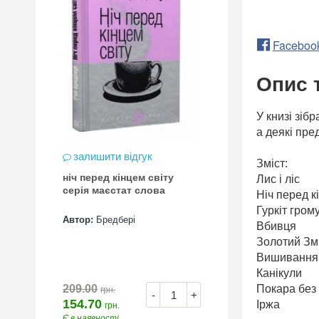
Faceboo
Опис 
У книзі зіб
а деякі пре
залишити відгук
Зміст:
ніч перед кінцем світу
Лис і ліс
серія маєстат слова
Ніч перед к
Гуркіт гром
Автор:
Бредбері
Вбивця
Золотий Змі
Вишивання
Канікули
Покара без
209.00
грн.
-
+
154.70
Іржа
грн.
Є в наявності