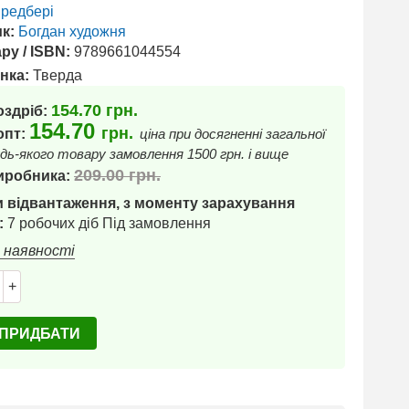
редбері
к:
Богдан художня
ру / ISBN:
9789661044554
нка:
Тверда
154.70
грн.
оздріб:
154.70
грн.
 опт:
ціна при досягненні загальної
дь-якого товару замовлення 1500 грн. і вище
209.00
грн.
иробника:
 відвантаження, з моменту зарахування
:
7 робочих діб Під замовлення
в наявності
+
ПРИДБАТИ