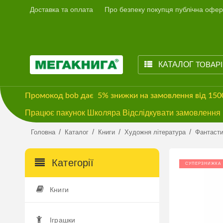
Доставка та оплата
Про безпеку покупця публічна офер
КАТАЛОГ
ТОВАР
Промокод
bob
дає
5% знижки
на замовлення від 15
Працює пакунок Школяра Відслідкувати замовлення м
/
/
/
/
Головна
Каталог
Книги
Художня література
Фантасти
Категорії
СУПЕРЗНИЖКА
Книги
Іграшки