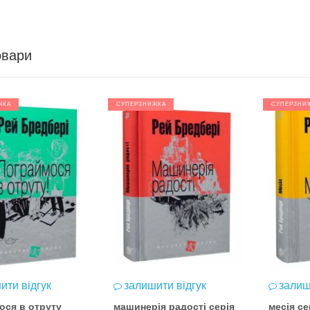
овари
ЖКА
СУПЕРЗНИЖКА
СУПЕРЗНИ
ити відгук
залишити відгук
залиш
ося в отруту
машинерія радості серія
месія се