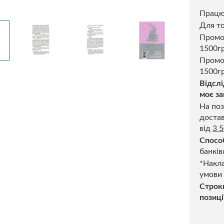
Прац
Для то
Пром
1500г
Промо
1500гр
Відслі
моє за
На поз
достав
від
3 
Спосо
банків
*Накла
умови
Строк
позиці