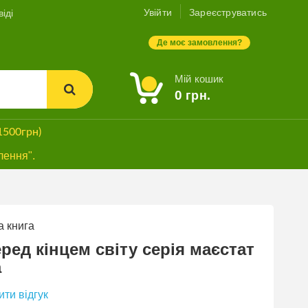
Увійти
Зареєструватись
іді
Де моє замовлення?
Мій кошик
0
грн.
1500грн)
лення".
 книга
СУПЕРЗНИЖКА
еред кінцем світу серія маєстат
а
ти відгук