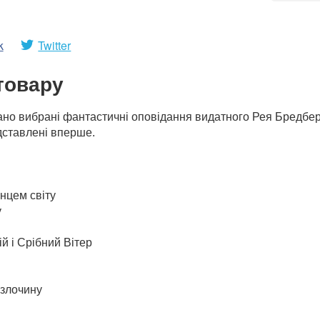
k
Twitter
товару
рано вибрані фантастичні оповідання видатного Рея Бредбері,
дставлені вперше.
інцем світу
у
й і Срібний Вітер
 злочину