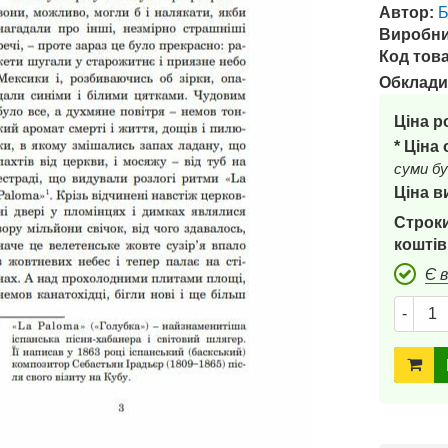
Автор:
Б
Виробни
Код това
Обклади
Ціна р
* Ціна
суми бу
Ціна в
Строки
коштів
Є 
-