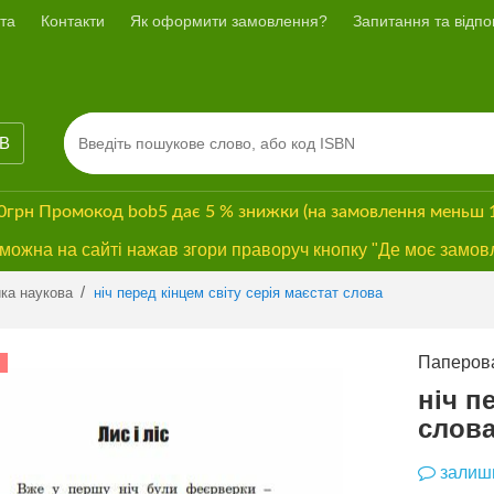
та
Контакти
Як оформити замовлення?
Запитання та відпов
ІВ
00грн
Промокод
bob5
дає
5 % знижки
(на замовлення меньш 
ожна на сайті нажав згори праворуч кнопку "Де моє замов
Previous
Next
/
ка наукова
ніч перед кінцем світу серія маєстат слова
Паперова
СУПЕРЗНИЖКА
ніч п
слов
залиши