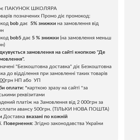
ює ПАКУНОК ШКОЛЯРА
варів позначених Промо діє промокод:
окод
bob
дає
5% знижки
на замовлення від
рн
код
bob5
дає
5 % знижки
(на замовлення меньш
н)
дкувується замовлення на сайті кнопкою "Де
мовлення".
начені "Безкоштовна доставка" діє Безкоштовна
ка до відділення при замовленні таких товарів
500
грн НП або УП
би оплати:
*
карткою зразу на сайті *за
ськими реквізитами
дений платіж на Замовлення від 2 000грн за
 сплати авансу 500грн. (ТІЛЬКИ НОВА ПОШТА)
и
Доставка
вказані по кожній
ї.
Повернення:
Згідно законодавства України