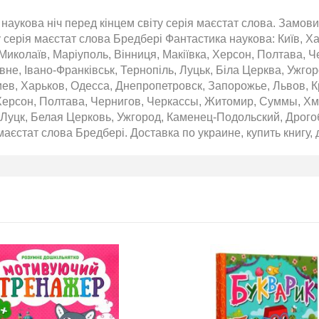
наукова ніч перед кінцем світу серія маєстат слова. Замовит
у серія маєстат слова Бредбері Фантастика наукова: Київ, Х
 Миколаїв, Маріуполь, Вінниця, Макіївка, Херсон, Полтава, 
івне, Івано-Франківськ, Тернопіль, Луцьк, Біла Церква, Ужго
ев, Харьков, Одесса, Днепропетровск, Запорожье, Львов, К
Херсон, Полтава, Чернигов, Черкассы, Житомир, Суммы, Хм
Луцк, Белая Церковь, Ужгород, Каменец-Подольский, Дрогоб
 маєстат слова Бредбері. Доставка по украине, купить книгу, 