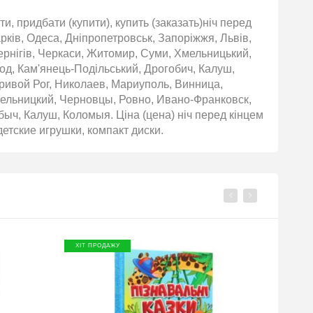
и, придбати (купити), купить (заказать)ніч перед
арків, Одеса, Дніпропетровськ, Запоріжжя, Львів,
Чернігів, Черкаси, Житомир, Суми, Хмельницький,
род, Кам'янець-Подільський, Дрогобич, Калуш,
ривой Рог, Николаев, Мариуполь, Винница,
ельницкий, Черновцы, Ровно, Ивано-Франковск,
ыч, Калуш, Коломыя. Ціна (цена) ніч перед кінцем
детские игрушки, компакт диски.
ХІТ ПРОДАЖУ
ХІТ П