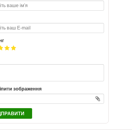
нг
іпити зображення
ДПРАВИТИ