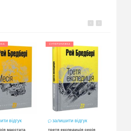
Previous
Next
ЖКА
СУПЕРЗНИЖКА
ити відгук
залишити відгук
залиш
рія маєстата
третя експедиція серія
Бредбер