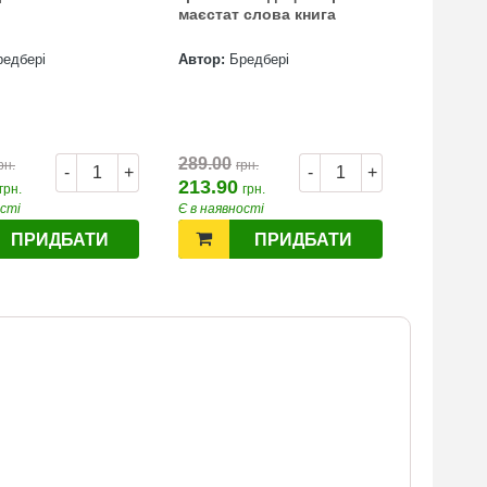
маєстат слова книга
божевіл
бувальщ
міста
редбері
Автор:
Бредбері
Автор:
Б
289.00
499.00
рн.
грн.
г
-
+
-
+
213.90
391.40
грн.
грн.
ості
Є в наявності
Є в наявн
ПРИДБАТИ
ПРИДБАТИ