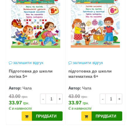
залишити відгук
залишити відгук
Підготовка до школи
підготовка до школи
П
логіка 5+
математика 6+
Л
Автор:
Чала
Автор:
Чала
А
43.00
43.00
4
грн.
грн.
+
-
+
-
+
33.97
33.97
3
грн.
грн.
Є в наявності
Є в наявності
Є
ПРИДБАТИ
ПРИДБАТИ