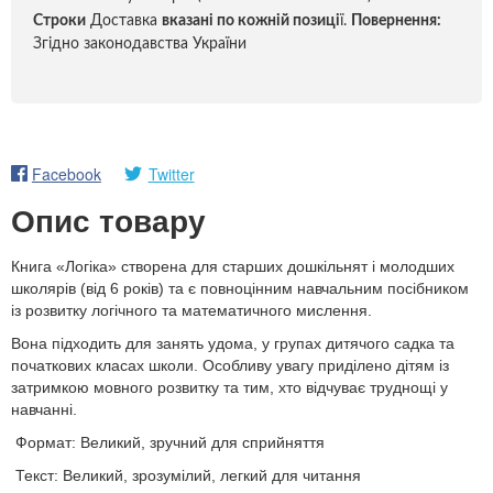
Строки
Доставка
вказані по кожній позиці
ї.
Повернення:
Згідно законодавства України
Facebook
Twitter
Опис товару
Книга «Логіка» створена для старших дошкільнят і молодших
школярів (від 6 років) та є повноцінним навчальним посібником
із розвитку логічного та математичного мислення.
Вона підходить для занять удома, у групах дитячого садка та
початкових класах школи. Особливу увагу приділено дітям із
затримкою мовного розвитку та тим, хто відчуває труднощі у
навчанні.
Формат: Великий, зручний для сприйняття
Текст: Великий, зрозумілий, легкий для читання