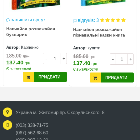
залишити відгук
відгуків: 3
Навчайся розважайся
Навчайся розважайся
букварик
пізнавальні казки книга
Автор:
Карпенко
Автор:
купити
185.00
185.00
грн.
грн.
-
+
-
+
137.40
137.40
грн.
грн.
Є в наявності
Є в наявності
ПРИДБАТИ
ПРИДБАТИ
Україна м. Житомир пр. Скорульського, 8
(093) 338-71-75
(067) 562-68-60