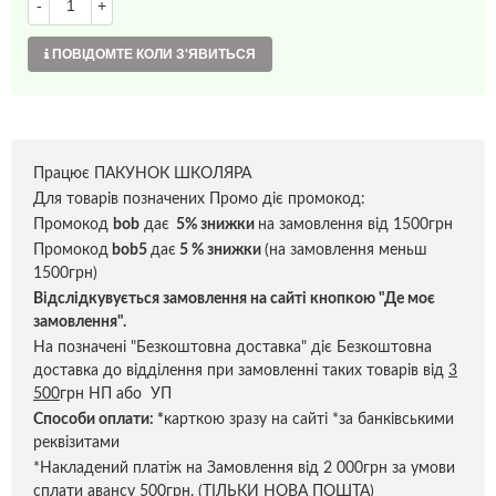
-
+
ПОВІДОМТЕ КОЛИ З'ЯВИТЬСЯ
Працює ПАКУНОК ШКОЛЯРА
Для товарів позначених Промо діє промокод:
Промокод
bob
дає
5% знижки
на замовлення від 1500грн
Промокод
bob5
дає
5 % знижки
(на замовлення меньш
1500грн)
Відслідкувується замовлення на сайті кнопкою "Де моє
замовлення".
На позначені "Безкоштовна доставка" діє Безкоштовна
доставка до відділення при замовленні таких товарів від
3
500
грн НП або УП
Способи оплати:
*
карткою зразу на сайті *за банківськими
реквізитами
*Накладений платіж на Замовлення від 2 000грн за умови
сплати авансу 500грн. (ТІЛЬКИ НОВА ПОШТА)